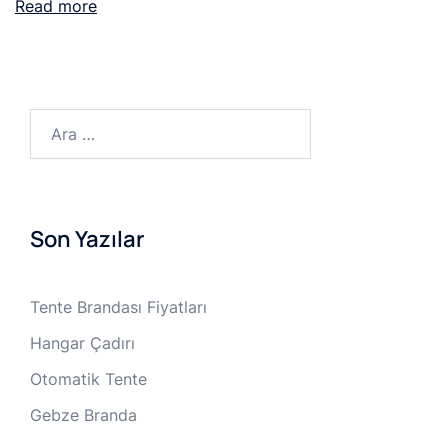
Read more
Arama:
Son Yazılar
Tente Brandası Fiyatları
Hangar Çadırı
Otomatik Tente
Gebze Branda