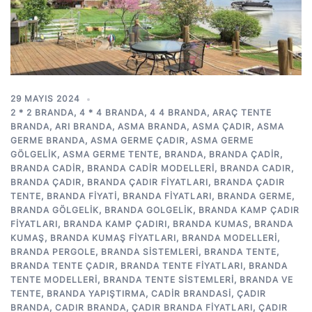
29 MAYIS 2024
2 * 2 BRANDA
,
4 * 4 BRANDA
,
4 4 BRANDA
,
ARAÇ TENTE
BRANDA
,
ARI BRANDA
,
ASMA BRANDA
,
ASMA ÇADIR
,
ASMA
GERME BRANDA
,
ASMA GERME ÇADIR
,
ASMA GERME
GÖLGELIK
,
ASMA GERME TENTE
,
BRANDA
,
BRANDA ÇADIR
,
BRANDA CADIR
,
BRANDA CADIR MODELLERI
,
BRANDA CADIR
,
BRANDA ÇADIR
,
BRANDA ÇADIR FIYATLARI
,
BRANDA ÇADIR
TENTE
,
BRANDA FIYATI
,
BRANDA FIYATLARI
,
BRANDA GERME
,
BRANDA GÖLGELIK
,
BRANDA GOLGELIK
,
BRANDA KAMP ÇADIR
FIYATLARI
,
BRANDA KAMP ÇADIRI
,
BRANDA KUMAS
,
BRANDA
KUMAŞ
,
BRANDA KUMAŞ FIYATLARI
,
BRANDA MODELLERI
,
BRANDA PERGOLE
,
BRANDA SISTEMLERI
,
BRANDA TENTE
,
BRANDA TENTE ÇADIR
,
BRANDA TENTE FIYATLARI
,
BRANDA
TENTE MODELLERI
,
BRANDA TENTE SISTEMLERI
,
BRANDA VE
TENTE
,
BRANDA YAPIŞTIRMA
,
CADIR BRANDASI
,
ÇADIR
BRANDA
,
CADIR BRANDA
,
ÇADIR BRANDA FIYATLARI
,
ÇADIR