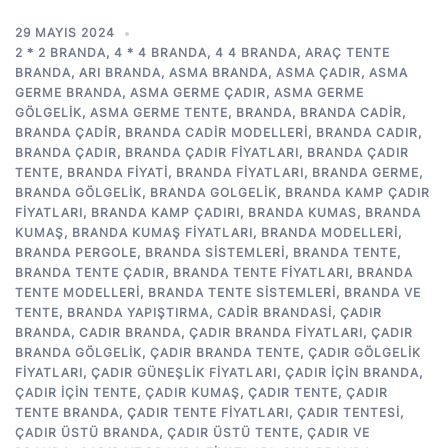
29 MAYIS 2024
2 * 2 BRANDA
,
4 * 4 BRANDA
,
4 4 BRANDA
,
ARAÇ TENTE
BRANDA
,
ARI BRANDA
,
ASMA BRANDA
,
ASMA ÇADIR
,
ASMA
GERME BRANDA
,
ASMA GERME ÇADIR
,
ASMA GERME
GÖLGELIK
,
ASMA GERME TENTE
,
BRANDA
,
BRANDA CADIR
,
BRANDA ÇADIR
,
BRANDA CADIR MODELLERI
,
BRANDA CADIR
,
BRANDA ÇADIR
,
BRANDA ÇADIR FIYATLARI
,
BRANDA ÇADIR
TENTE
,
BRANDA FIYATI
,
BRANDA FIYATLARI
,
BRANDA GERME
,
BRANDA GÖLGELIK
,
BRANDA GOLGELIK
,
BRANDA KAMP ÇADIR
FIYATLARI
,
BRANDA KAMP ÇADIRI
,
BRANDA KUMAS
,
BRANDA
KUMAŞ
,
BRANDA KUMAŞ FIYATLARI
,
BRANDA MODELLERI
,
BRANDA PERGOLE
,
BRANDA SISTEMLERI
,
BRANDA TENTE
,
BRANDA TENTE ÇADIR
,
BRANDA TENTE FIYATLARI
,
BRANDA
TENTE MODELLERI
,
BRANDA TENTE SISTEMLERI
,
BRANDA VE
TENTE
,
BRANDA YAPIŞTIRMA
,
CADIR BRANDASI
,
ÇADIR
BRANDA
,
CADIR BRANDA
,
ÇADIR BRANDA FIYATLARI
,
ÇADIR
BRANDA GÖLGELIK
,
ÇADIR BRANDA TENTE
,
ÇADIR GÖLGELIK
FIYATLARI
,
ÇADIR GÜNEŞLIK FIYATLARI
,
ÇADIR IÇIN BRANDA
,
ÇADIR IÇIN TENTE
,
ÇADIR KUMAŞ
,
ÇADIR TENTE
,
ÇADIR
TENTE BRANDA
,
ÇADIR TENTE FIYATLARI
,
ÇADIR TENTESI
,
ÇADIR ÜSTÜ BRANDA
,
ÇADIR ÜSTÜ TENTE
,
ÇADIR VE