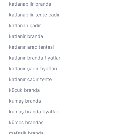
katlanabilir branda
katlanabilir tente çadır
katlanan çadır
katlanir branda
katlanır araç tentesi
katlanır branda fiyatları
katlanır çadır fiyatları
katlanır çadır tente
küçük branda
kumaş branda
kumaş branda fiyatları
kümes brandası
mafsallı branda