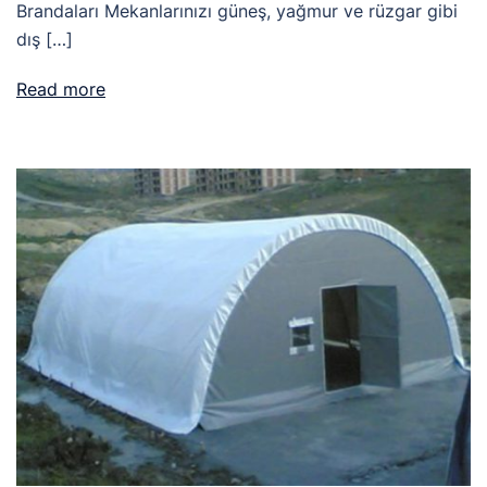
Brandaları Mekanlarınızı güneş, yağmur ve rüzgar gibi
dış […]
Read more