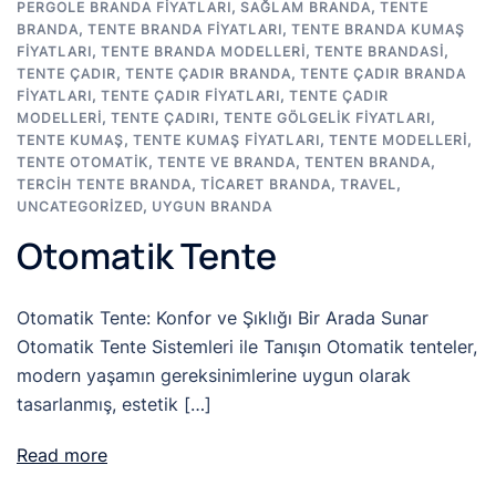
PERGOLE BRANDA FIYATLARI
,
SAĞLAM BRANDA
,
TENTE
BRANDA
,
TENTE BRANDA FIYATLARI
,
TENTE BRANDA KUMAŞ
FIYATLARI
,
TENTE BRANDA MODELLERI
,
TENTE BRANDASI
,
TENTE ÇADIR
,
TENTE ÇADIR BRANDA
,
TENTE ÇADIR BRANDA
FIYATLARI
,
TENTE ÇADIR FIYATLARI
,
TENTE ÇADIR
MODELLERI
,
TENTE ÇADIRI
,
TENTE GÖLGELIK FIYATLARI
,
TENTE KUMAŞ
,
TENTE KUMAŞ FIYATLARI
,
TENTE MODELLERI
,
TENTE OTOMATIK
,
TENTE VE BRANDA
,
TENTEN BRANDA
,
TERCIH TENTE BRANDA
,
TICARET BRANDA
,
TRAVEL
,
UNCATEGORIZED
,
UYGUN BRANDA
Otomatik Tente
Otomatik Tente: Konfor ve Şıklığı Bir Arada Sunar
Otomatik Tente Sistemleri ile Tanışın Otomatik tenteler,
modern yaşamın gereksinimlerine uygun olarak
tasarlanmış, estetik […]
Read more