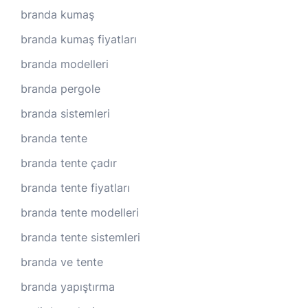
branda kumaş
branda kumaş fiyatları
branda modelleri
branda pergole
branda sistemleri
branda tente
branda tente çadır
branda tente fiyatları
branda tente modelleri
branda tente sistemleri
branda ve tente
branda yapıştırma