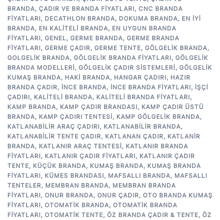
BRANDA
,
ÇADIR VE BRANDA FIYATLARI
,
CNC BRANDA
FIYATLARI
,
DECATHLON BRANDA
,
DOKUMA BRANDA
,
EN IYI
BRANDA
,
EN KALITELI BRANDA
,
EN UYGUN BRANDA
FIYATLARI
,
GENEL
,
GERME BRANDA
,
GERME BRANDA
FIYATLARI
,
GERME ÇADIR
,
GERME TENTE
,
GÖLGELIK BRANDA
,
GOLGELIK BRANDA
,
GÖLGELIK BRANDA FIYATLARI
,
GÖLGELIK
BRANDA MODELLERI
,
GÖLGELIK ÇADIR SISTEMLERI
,
GÖLGELIK
KUMAŞ BRANDA
,
HAKI BRANDA
,
HANGAR ÇADIRI
,
HAZIR
BRANDA ÇADIR
,
INCE BRANDA
,
INCE BRANDA FIYATLARI
,
IŞÇI
ÇADIRI
,
KALITELI BRANDA
,
KALITELI BRANDA FIYATLARI
,
KAMP BRANDA
,
KAMP ÇADIR BRANDASI
,
KAMP ÇADIR ÜSTÜ
BRANDA
,
KAMP ÇADIRI TENTESI
,
KAMP GÖLGELIK BRANDA
,
KATLANABILIR ARAÇ ÇADIRI
,
KATLANABILIR BRANDA
,
KATLANABILIR TENTE ÇADIR
,
KATLANAN ÇADIR
,
KATLANIR
BRANDA
,
KATLANIR ARAÇ TENTESI
,
KATLANIR BRANDA
FIYATLARI
,
KATLANIR ÇADIR FIYATLARI
,
KATLANIR ÇADIR
TENTE
,
KÜÇÜK BRANDA
,
KUMAŞ BRANDA
,
KUMAŞ BRANDA
FIYATLARI
,
KÜMES BRANDASI
,
MAFSALLI BRANDA
,
MAFSALLI
TENTELER
,
MEMBRAN BRANDA
,
MEMBRAN BRANDA
FIYATLARI
,
ONUR BRANDA
,
ONUR ÇADIR
,
OTO BRANDA KUMAŞ
FIYATLARI
,
OTOMATIK BRANDA
,
OTOMATIK BRANDA
FIYATLARI
,
OTOMATIK TENTE
,
ÖZ BRANDA ÇADIR & TENTE
,
ÖZ