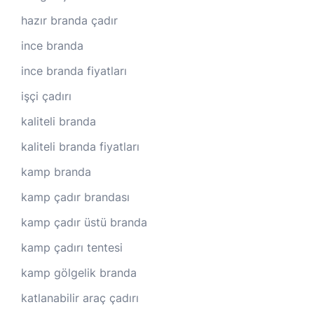
hazır branda çadır
ince branda
ince branda fiyatları
işçi çadırı
kaliteli branda
kaliteli branda fiyatları
kamp branda
kamp çadır brandası
kamp çadır üstü branda
kamp çadırı tentesi
kamp gölgelik branda
katlanabilir araç çadırı