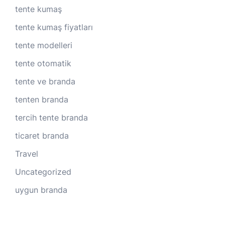
tente kumaş
tente kumaş fiyatları
tente modelleri
tente otomatik
tente ve branda
tenten branda
tercih tente branda
ticaret branda
Travel
Uncategorized
uygun branda