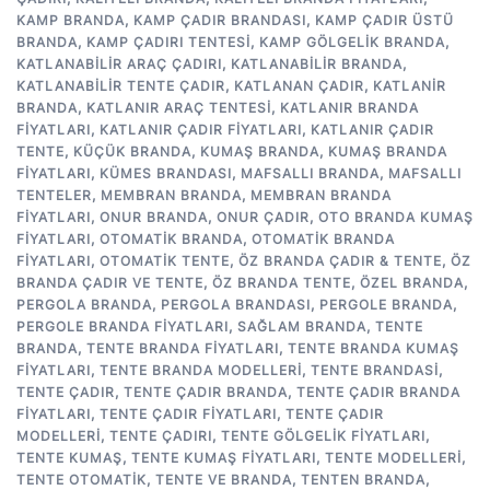
KAMP BRANDA
,
KAMP ÇADIR BRANDASI
,
KAMP ÇADIR ÜSTÜ
BRANDA
,
KAMP ÇADIRI TENTESI
,
KAMP GÖLGELIK BRANDA
,
KATLANABILIR ARAÇ ÇADIRI
,
KATLANABILIR BRANDA
,
KATLANABILIR TENTE ÇADIR
,
KATLANAN ÇADIR
,
KATLANIR
BRANDA
,
KATLANIR ARAÇ TENTESI
,
KATLANIR BRANDA
FIYATLARI
,
KATLANIR ÇADIR FIYATLARI
,
KATLANIR ÇADIR
TENTE
,
KÜÇÜK BRANDA
,
KUMAŞ BRANDA
,
KUMAŞ BRANDA
FIYATLARI
,
KÜMES BRANDASI
,
MAFSALLI BRANDA
,
MAFSALLI
TENTELER
,
MEMBRAN BRANDA
,
MEMBRAN BRANDA
FIYATLARI
,
ONUR BRANDA
,
ONUR ÇADIR
,
OTO BRANDA KUMAŞ
FIYATLARI
,
OTOMATIK BRANDA
,
OTOMATIK BRANDA
FIYATLARI
,
OTOMATIK TENTE
,
ÖZ BRANDA ÇADIR & TENTE
,
ÖZ
BRANDA ÇADIR VE TENTE
,
ÖZ BRANDA TENTE
,
ÖZEL BRANDA
,
PERGOLA BRANDA
,
PERGOLA BRANDASI
,
PERGOLE BRANDA
,
PERGOLE BRANDA FIYATLARI
,
SAĞLAM BRANDA
,
TENTE
BRANDA
,
TENTE BRANDA FIYATLARI
,
TENTE BRANDA KUMAŞ
FIYATLARI
,
TENTE BRANDA MODELLERI
,
TENTE BRANDASI
,
TENTE ÇADIR
,
TENTE ÇADIR BRANDA
,
TENTE ÇADIR BRANDA
FIYATLARI
,
TENTE ÇADIR FIYATLARI
,
TENTE ÇADIR
MODELLERI
,
TENTE ÇADIRI
,
TENTE GÖLGELIK FIYATLARI
,
TENTE KUMAŞ
,
TENTE KUMAŞ FIYATLARI
,
TENTE MODELLERI
,
TENTE OTOMATIK
,
TENTE VE BRANDA
,
TENTEN BRANDA
,