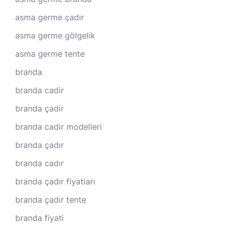
asma germe çadır
asma germe gölgelik
asma germe tente
branda
branda cadir
branda çadir
branda cadir modelleri
branda çadır
branda cadır
branda çadır fiyatları
branda çadır tente
branda fiyati