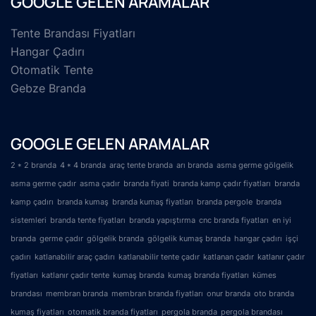
GOOGLE GELEN ARAMALAR
Tente Brandası Fiyatları
Hangar Çadırı
Otomatik Tente
Gebze Branda
GOOGLE GELEN ARAMALAR
2 * 2 branda
4 * 4 branda
araç tente branda
arı branda
asma germe gölgelik
asma germe çadır
asma çadır
branda fiyati
branda kamp çadır fiyatları
branda
kamp çadırı
branda kumaş
branda kumaş fiyatları
branda pergole
branda
sistemleri
branda tente fiyatları
branda yapıştırma
cnc branda fiyatları
en iyi
branda
germe çadır
gölgelik branda
gölgelik kumaş branda
hangar çadırı
işçi
çadırı
katlanabilir araç çadırı
katlanabilir tente çadır
katlanan çadır
katlanır çadır
fiyatları
katlanır çadır tente
kumaş branda
kumaş branda fiyatları
kümes
brandası
membran branda
membran branda fiyatları
onur branda
oto branda
kumaş fiyatları
otomatik branda fiyatları
pergola branda
pergola brandası