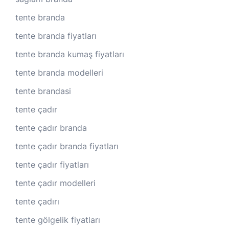
tente branda
tente branda fiyatları
tente branda kumaş fiyatları
tente branda modelleri
tente brandasi
tente çadır
tente çadır branda
tente çadır branda fiyatları
tente çadır fiyatları
tente çadır modelleri
tente çadırı
tente gölgelik fiyatları