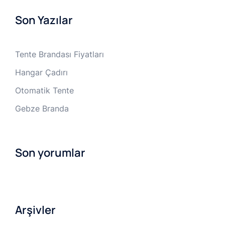
Son Yazılar
Tente Brandası Fiyatları
Hangar Çadırı
Otomatik Tente
Gebze Branda
Son yorumlar
Arşivler