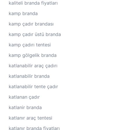
kaliteli branda fiyatları
kamp branda
kamp çadır brandası
kamp çadır üstü branda
kamp çadırı tentesi
kamp gölgelik branda
katlanabilir araç çadırı
katlanabilir branda
katlanabilir tente çadır
katlanan çadır
katlanir branda
katlanır araç tentesi
katlanır branda fiyatları