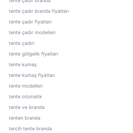
tente çadır branda
tente çadır branda fiyatları
tente çadır fiyatları
tente çadır modelleri
tente çadırı
tente gölgelik fiyatları
tente kumaş
tente kumaş fiyatları
tente modelleri
tente otomatik
tente ve branda
tenten branda
tercih tente branda