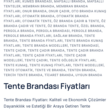
FIYATLARI
,
KÜMES BRANDASI
,
MAFSALLI BRANDA
,
MAFSALLI
TENTELER
,
MEMBRAN BRANDA
,
MEMBRAN BRANDA
FIYATLARI
,
ONUR BRANDA
,
ONUR ÇADIR
,
OTO BRANDA KUMAŞ
FIYATLARI
,
OTOMATIK BRANDA
,
OTOMATIK BRANDA
FIYATLARI
,
OTOMATIK TENTE
,
ÖZ BRANDA ÇADIR & TENTE
,
ÖZ
BRANDA ÇADIR VE TENTE
,
ÖZ BRANDA TENTE
,
ÖZEL BRANDA
,
PERGOLA BRANDA
,
PERGOLA BRANDASI
,
PERGOLE BRANDA
,
PERGOLE BRANDA FIYATLARI
,
SAĞLAM BRANDA
,
TENTE
BRANDA
,
TENTE BRANDA FIYATLARI
,
TENTE BRANDA KUMAŞ
FIYATLARI
,
TENTE BRANDA MODELLERI
,
TENTE BRANDASI
,
TENTE ÇADIR
,
TENTE ÇADIR BRANDA
,
TENTE ÇADIR BRANDA
FIYATLARI
,
TENTE ÇADIR FIYATLARI
,
TENTE ÇADIR
MODELLERI
,
TENTE ÇADIRI
,
TENTE GÖLGELIK FIYATLARI
,
TENTE KUMAŞ
,
TENTE KUMAŞ FIYATLARI
,
TENTE MODELLERI
,
TENTE OTOMATIK
,
TENTE VE BRANDA
,
TENTEN BRANDA
,
TERCIH TENTE BRANDA
,
TICARET BRANDA
,
UYGUN BRANDA
Tente Brandası Fiyatları
Tente Brandası Fiyatları: Kaliteli ve Ekonomik Çözümler
Dayanıklılık ve Estetiği Bir Araya Getiren Tente