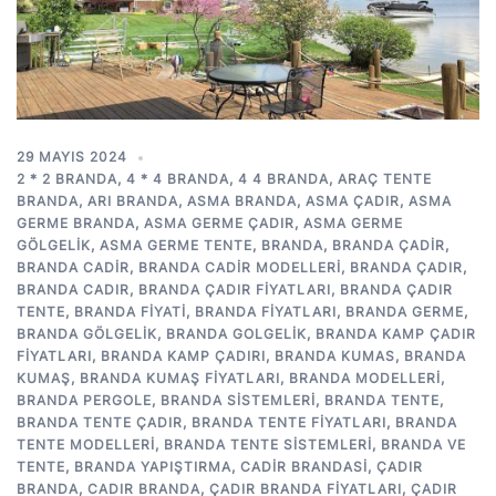
29 MAYIS 2024
2 * 2 BRANDA
,
4 * 4 BRANDA
,
4 4 BRANDA
,
ARAÇ TENTE
BRANDA
,
ARI BRANDA
,
ASMA BRANDA
,
ASMA ÇADIR
,
ASMA
GERME BRANDA
,
ASMA GERME ÇADIR
,
ASMA GERME
GÖLGELIK
,
ASMA GERME TENTE
,
BRANDA
,
BRANDA ÇADIR
,
BRANDA CADIR
,
BRANDA CADIR MODELLERI
,
BRANDA ÇADIR
,
BRANDA CADIR
,
BRANDA ÇADIR FIYATLARI
,
BRANDA ÇADIR
TENTE
,
BRANDA FIYATI
,
BRANDA FIYATLARI
,
BRANDA GERME
,
BRANDA GÖLGELIK
,
BRANDA GOLGELIK
,
BRANDA KAMP ÇADIR
FIYATLARI
,
BRANDA KAMP ÇADIRI
,
BRANDA KUMAS
,
BRANDA
KUMAŞ
,
BRANDA KUMAŞ FIYATLARI
,
BRANDA MODELLERI
,
BRANDA PERGOLE
,
BRANDA SISTEMLERI
,
BRANDA TENTE
,
BRANDA TENTE ÇADIR
,
BRANDA TENTE FIYATLARI
,
BRANDA
TENTE MODELLERI
,
BRANDA TENTE SISTEMLERI
,
BRANDA VE
TENTE
,
BRANDA YAPIŞTIRMA
,
CADIR BRANDASI
,
ÇADIR
BRANDA
,
CADIR BRANDA
,
ÇADIR BRANDA FIYATLARI
,
ÇADIR