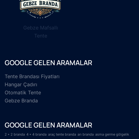
Gebze Mafsallı
Tente
GOOGLE GELEN ARAMALAR
Tente Brandası Fiyatları
Hangar Çadırı
Otomatik Tente
Gebze Branda
GOOGLE GELEN ARAMALAR
2 * 2 branda
4 * 4 branda
araç tente branda
arı branda
asma germe gölgelik