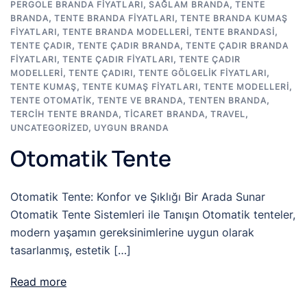
PERGOLE BRANDA FIYATLARI
,
SAĞLAM BRANDA
,
TENTE
BRANDA
,
TENTE BRANDA FIYATLARI
,
TENTE BRANDA KUMAŞ
FIYATLARI
,
TENTE BRANDA MODELLERI
,
TENTE BRANDASI
,
TENTE ÇADIR
,
TENTE ÇADIR BRANDA
,
TENTE ÇADIR BRANDA
FIYATLARI
,
TENTE ÇADIR FIYATLARI
,
TENTE ÇADIR
MODELLERI
,
TENTE ÇADIRI
,
TENTE GÖLGELIK FIYATLARI
,
TENTE KUMAŞ
,
TENTE KUMAŞ FIYATLARI
,
TENTE MODELLERI
,
TENTE OTOMATIK
,
TENTE VE BRANDA
,
TENTEN BRANDA
,
TERCIH TENTE BRANDA
,
TICARET BRANDA
,
TRAVEL
,
UNCATEGORIZED
,
UYGUN BRANDA
Otomatik Tente
Otomatik Tente: Konfor ve Şıklığı Bir Arada Sunar
Otomatik Tente Sistemleri ile Tanışın Otomatik tenteler,
modern yaşamın gereksinimlerine uygun olarak
tasarlanmış, estetik […]
Read more