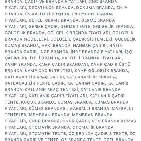
BRANDA
,
ÇADIR VE BRANDA FIYATLARI
,
CNC BRANDA
FIYATLARI
,
DECATHLON BRANDA
,
DOKUMA BRANDA
,
EN IYI
BRANDA
,
EN KALITELI BRANDA
,
EN UYGUN BRANDA
FIYATLARI
,
GENEL
,
GERME BRANDA
,
GERME BRANDA
FIYATLARI
,
GERME ÇADIR
,
GERME TENTE
,
GOLGELIK BRANDA
,
GÖLGELIK BRANDA
,
GÖLGELIK BRANDA FIYATLARI
,
GÖLGELIK
BRANDA MODELLERI
,
GÖLGELIK ÇADIR SISTEMLERI
,
GÖLGELIK
KUMAŞ BRANDA
,
HAKI BRANDA
,
HANGAR ÇADIRI
,
HAZIR
BRANDA ÇADIR
,
INCE BRANDA
,
INCE BRANDA FIYATLARI
,
IŞÇI
ÇADIRI
,
KALITELI BRANDA
,
KALITELI BRANDA FIYATLARI
,
KAMP BRANDA
,
KAMP ÇADIR BRANDASI
,
KAMP ÇADIR ÜSTÜ
BRANDA
,
KAMP ÇADIRI TENTESI
,
KAMP GÖLGELIK BRANDA
,
KATLANABILIR ARAÇ ÇADIRI
,
KATLANABILIR BRANDA
,
KATLANABILIR TENTE ÇADIR
,
KATLANAN ÇADIR
,
KATLANIR
BRANDA
,
KATLANIR ARAÇ TENTESI
,
KATLANIR BRANDA
FIYATLARI
,
KATLANIR ÇADIR FIYATLARI
,
KATLANIR ÇADIR
TENTE
,
KÜÇÜK BRANDA
,
KUMAŞ BRANDA
,
KUMAŞ BRANDA
FIYATLARI
,
KÜMES BRANDASI
,
MAFSALLI BRANDA
,
MAFSALLI
TENTELER
,
MEMBRAN BRANDA
,
MEMBRAN BRANDA
FIYATLARI
,
ONUR BRANDA
,
ONUR ÇADIR
,
OTO BRANDA KUMAŞ
FIYATLARI
,
OTOMATIK BRANDA
,
OTOMATIK BRANDA
FIYATLARI
,
OTOMATIK TENTE
,
ÖZ BRANDA ÇADIR & TENTE
,
ÖZ
BRANDA ÇADIR VE TENTE
,
ÖZ BRANDA TENTE
,
ÖZEL BRANDA
,