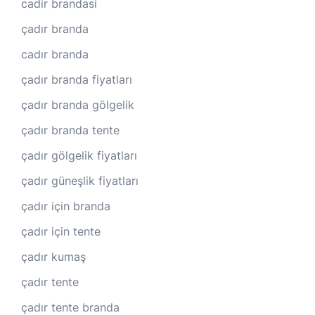
cadir brandasi
çadır branda
cadır branda
çadır branda fiyatları
çadır branda gölgelik
çadır branda tente
çadır gölgelik fiyatları
çadır güneşlik fiyatları
çadır için branda
çadır için tente
çadır kumaş
çadır tente
çadır tente branda