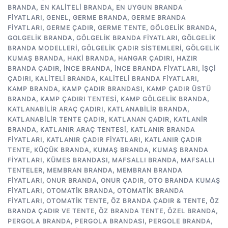
BRANDA
,
EN KALITELI BRANDA
,
EN UYGUN BRANDA
FIYATLARI
,
GENEL
,
GERME BRANDA
,
GERME BRANDA
FIYATLARI
,
GERME ÇADIR
,
GERME TENTE
,
GÖLGELIK BRANDA
,
GOLGELIK BRANDA
,
GÖLGELIK BRANDA FIYATLARI
,
GÖLGELIK
BRANDA MODELLERI
,
GÖLGELIK ÇADIR SISTEMLERI
,
GÖLGELIK
KUMAŞ BRANDA
,
HAKI BRANDA
,
HANGAR ÇADIRI
,
HAZIR
BRANDA ÇADIR
,
INCE BRANDA
,
INCE BRANDA FIYATLARI
,
IŞÇI
ÇADIRI
,
KALITELI BRANDA
,
KALITELI BRANDA FIYATLARI
,
KAMP BRANDA
,
KAMP ÇADIR BRANDASI
,
KAMP ÇADIR ÜSTÜ
BRANDA
,
KAMP ÇADIRI TENTESI
,
KAMP GÖLGELIK BRANDA
,
KATLANABILIR ARAÇ ÇADIRI
,
KATLANABILIR BRANDA
,
KATLANABILIR TENTE ÇADIR
,
KATLANAN ÇADIR
,
KATLANIR
BRANDA
,
KATLANIR ARAÇ TENTESI
,
KATLANIR BRANDA
FIYATLARI
,
KATLANIR ÇADIR FIYATLARI
,
KATLANIR ÇADIR
TENTE
,
KÜÇÜK BRANDA
,
KUMAŞ BRANDA
,
KUMAŞ BRANDA
FIYATLARI
,
KÜMES BRANDASI
,
MAFSALLI BRANDA
,
MAFSALLI
TENTELER
,
MEMBRAN BRANDA
,
MEMBRAN BRANDA
FIYATLARI
,
ONUR BRANDA
,
ONUR ÇADIR
,
OTO BRANDA KUMAŞ
FIYATLARI
,
OTOMATIK BRANDA
,
OTOMATIK BRANDA
FIYATLARI
,
OTOMATIK TENTE
,
ÖZ BRANDA ÇADIR & TENTE
,
ÖZ
BRANDA ÇADIR VE TENTE
,
ÖZ BRANDA TENTE
,
ÖZEL BRANDA
,
PERGOLA BRANDA
,
PERGOLA BRANDASI
,
PERGOLE BRANDA
,