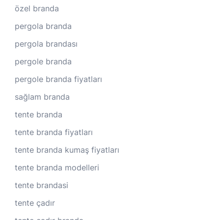
özel branda
pergola branda
pergola brandası
pergole branda
pergole branda fiyatları
sağlam branda
tente branda
tente branda fiyatları
tente branda kumaş fiyatları
tente branda modelleri
tente brandasi
tente çadır