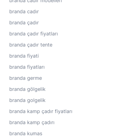
branda cadir modelleri
branda cadır
branda çadır
branda çadır fiyatları
branda çadır tente
branda fiyati
branda fiyatları
branda germe
branda gölgelik
branda golgelik
branda kamp çadır fiyatları
branda kamp çadırı
branda kumas