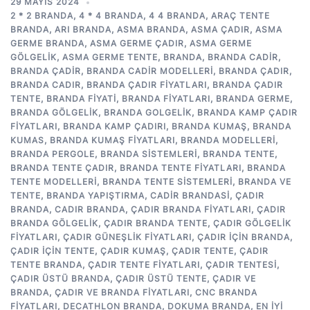
29 MAYIS 2024
2 * 2 BRANDA
,
4 * 4 BRANDA
,
4 4 BRANDA
,
ARAÇ TENTE
BRANDA
,
ARI BRANDA
,
ASMA BRANDA
,
ASMA ÇADIR
,
ASMA
GERME BRANDA
,
ASMA GERME ÇADIR
,
ASMA GERME
GÖLGELIK
,
ASMA GERME TENTE
,
BRANDA
,
BRANDA CADIR
,
BRANDA ÇADIR
,
BRANDA CADIR MODELLERI
,
BRANDA ÇADIR
,
BRANDA CADIR
,
BRANDA ÇADIR FIYATLARI
,
BRANDA ÇADIR
TENTE
,
BRANDA FIYATI
,
BRANDA FIYATLARI
,
BRANDA GERME
,
BRANDA GÖLGELIK
,
BRANDA GOLGELIK
,
BRANDA KAMP ÇADIR
FIYATLARI
,
BRANDA KAMP ÇADIRI
,
BRANDA KUMAŞ
,
BRANDA
KUMAS
,
BRANDA KUMAŞ FIYATLARI
,
BRANDA MODELLERI
,
BRANDA PERGOLE
,
BRANDA SISTEMLERI
,
BRANDA TENTE
,
BRANDA TENTE ÇADIR
,
BRANDA TENTE FIYATLARI
,
BRANDA
TENTE MODELLERI
,
BRANDA TENTE SISTEMLERI
,
BRANDA VE
TENTE
,
BRANDA YAPIŞTIRMA
,
CADIR BRANDASI
,
ÇADIR
BRANDA
,
CADIR BRANDA
,
ÇADIR BRANDA FIYATLARI
,
ÇADIR
BRANDA GÖLGELIK
,
ÇADIR BRANDA TENTE
,
ÇADIR GÖLGELIK
FIYATLARI
,
ÇADIR GÜNEŞLIK FIYATLARI
,
ÇADIR IÇIN BRANDA
,
ÇADIR IÇIN TENTE
,
ÇADIR KUMAŞ
,
ÇADIR TENTE
,
ÇADIR
TENTE BRANDA
,
ÇADIR TENTE FIYATLARI
,
ÇADIR TENTESI
,
ÇADIR ÜSTÜ BRANDA
,
ÇADIR ÜSTÜ TENTE
,
ÇADIR VE
BRANDA
,
ÇADIR VE BRANDA FIYATLARI
,
CNC BRANDA
FIYATLARI
,
DECATHLON BRANDA
,
DOKUMA BRANDA
,
EN IYI