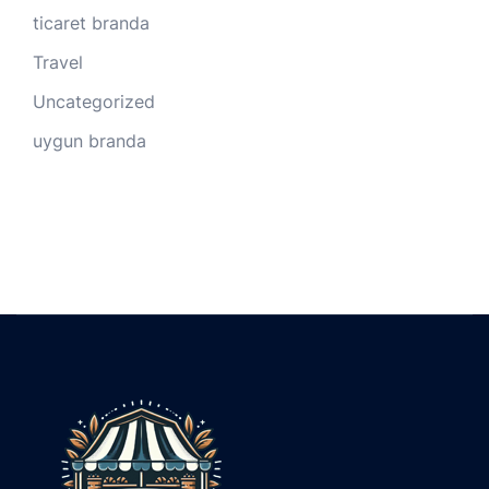
ticaret branda
Travel
Uncategorized
uygun branda