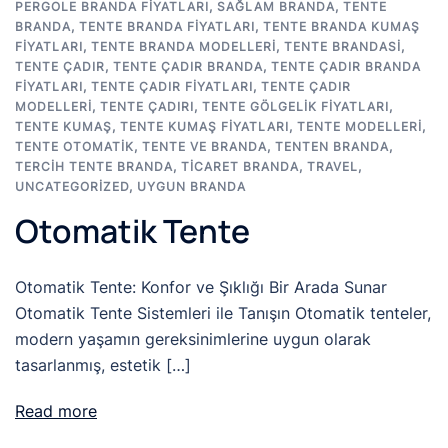
PERGOLE BRANDA FIYATLARI
,
SAĞLAM BRANDA
,
TENTE
BRANDA
,
TENTE BRANDA FIYATLARI
,
TENTE BRANDA KUMAŞ
FIYATLARI
,
TENTE BRANDA MODELLERI
,
TENTE BRANDASI
,
TENTE ÇADIR
,
TENTE ÇADIR BRANDA
,
TENTE ÇADIR BRANDA
FIYATLARI
,
TENTE ÇADIR FIYATLARI
,
TENTE ÇADIR
MODELLERI
,
TENTE ÇADIRI
,
TENTE GÖLGELIK FIYATLARI
,
TENTE KUMAŞ
,
TENTE KUMAŞ FIYATLARI
,
TENTE MODELLERI
,
TENTE OTOMATIK
,
TENTE VE BRANDA
,
TENTEN BRANDA
,
TERCIH TENTE BRANDA
,
TICARET BRANDA
,
TRAVEL
,
UNCATEGORIZED
,
UYGUN BRANDA
Otomatik Tente
Otomatik Tente: Konfor ve Şıklığı Bir Arada Sunar
Otomatik Tente Sistemleri ile Tanışın Otomatik tenteler,
modern yaşamın gereksinimlerine uygun olarak
tasarlanmış, estetik […]
Read more