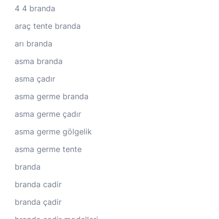
4 4 branda
araç tente branda
arı branda
asma branda
asma çadır
asma germe branda
asma germe çadır
asma germe gölgelik
asma germe tente
branda
branda cadir
branda çadir