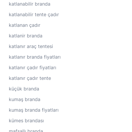
katlanabilir branda
katlanabilir tente çadır
katlanan çadır
katlanir branda
katlanır araç tentesi
katlanır branda fiyatları
katlanır çadır fiyatları
katlanır çadır tente
küçük branda
kumaş branda
kumaş branda fiyatları
kümes brandası
mafsallı branda