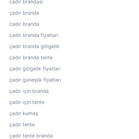
cadir brandasi
çadır branda
cadır branda
çadır branda fiyatları
çadır branda gölgelik
çadır branda tente
çadır gölgelik fiyatları
çadır güneşlik fiyatları
çadır için branda
çadır için tente
çadır kumaş
çadır tente
çadır tente branda