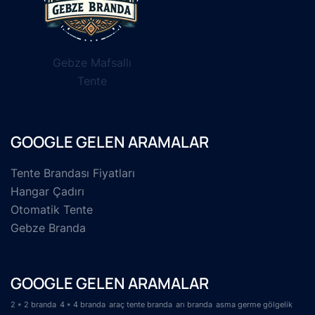
Gebze Mafsallı
Tente
GOOGLE GELEN ARAMALAR
Tente Brandası Fiyatları
Hangar Çadırı
Otomatik Tente
Gebze Branda
GOOGLE GELEN ARAMALAR
2 * 2 branda
4 * 4 branda
araç tente branda
arı branda
asma germe gölgelik