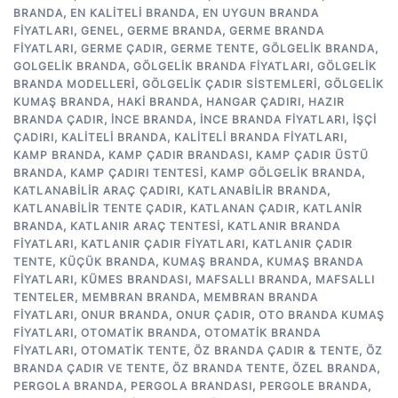
BRANDA
,
EN KALITELI BRANDA
,
EN UYGUN BRANDA
FIYATLARI
,
GENEL
,
GERME BRANDA
,
GERME BRANDA
FIYATLARI
,
GERME ÇADIR
,
GERME TENTE
,
GÖLGELIK BRANDA
,
GOLGELIK BRANDA
,
GÖLGELIK BRANDA FIYATLARI
,
GÖLGELIK
BRANDA MODELLERI
,
GÖLGELIK ÇADIR SISTEMLERI
,
GÖLGELIK
KUMAŞ BRANDA
,
HAKI BRANDA
,
HANGAR ÇADIRI
,
HAZIR
BRANDA ÇADIR
,
INCE BRANDA
,
INCE BRANDA FIYATLARI
,
IŞÇI
ÇADIRI
,
KALITELI BRANDA
,
KALITELI BRANDA FIYATLARI
,
KAMP BRANDA
,
KAMP ÇADIR BRANDASI
,
KAMP ÇADIR ÜSTÜ
BRANDA
,
KAMP ÇADIRI TENTESI
,
KAMP GÖLGELIK BRANDA
,
KATLANABILIR ARAÇ ÇADIRI
,
KATLANABILIR BRANDA
,
KATLANABILIR TENTE ÇADIR
,
KATLANAN ÇADIR
,
KATLANIR
BRANDA
,
KATLANIR ARAÇ TENTESI
,
KATLANIR BRANDA
FIYATLARI
,
KATLANIR ÇADIR FIYATLARI
,
KATLANIR ÇADIR
TENTE
,
KÜÇÜK BRANDA
,
KUMAŞ BRANDA
,
KUMAŞ BRANDA
FIYATLARI
,
KÜMES BRANDASI
,
MAFSALLI BRANDA
,
MAFSALLI
TENTELER
,
MEMBRAN BRANDA
,
MEMBRAN BRANDA
FIYATLARI
,
ONUR BRANDA
,
ONUR ÇADIR
,
OTO BRANDA KUMAŞ
FIYATLARI
,
OTOMATIK BRANDA
,
OTOMATIK BRANDA
FIYATLARI
,
OTOMATIK TENTE
,
ÖZ BRANDA ÇADIR & TENTE
,
ÖZ
BRANDA ÇADIR VE TENTE
,
ÖZ BRANDA TENTE
,
ÖZEL BRANDA
,
PERGOLA BRANDA
,
PERGOLA BRANDASI
,
PERGOLE BRANDA
,