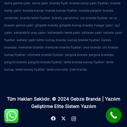
asma germe çadır
asma çadır
branda fiyati
branda kamp çadır fiyatları
branda
kamp çadırı
branda kumaş
branda kumaş fiyatları
branda pergole
branda
sistemleri
branda tente fiyatları
branda yapıştırma
cnc branda fiyatları
en iyi
branda
germe çadır
gölgelik branda
gölgelik kumaş branda
hangar çadırı
işçi
çadırı
katlanabilir araç çadırı
katlanabilir tente çadır
katlanan çadır
katlanır çadır
fiyatları
katlanır çadır tente
kumaş branda
kumaş branda fiyatları
kümes
brandası
membran branda
membran branda fiyatları
onur branda
oto branda
kumaş fiyatları
otomatik branda fiyatları
pergola branda
pergola brandası
pergole branda
pergole branda fiyatları
tente branda kumaş fiyatları
tente
kumaş
tente kumaş fiyatları
tente otomatik
özel branda
Tüm Hakları Saklıdır. © 2024
Gebze Branda
| Yazılım
Geliştirme
Elite Sistem Yazılım
https://facebook.com
https://twitter.com
https://instagram.com