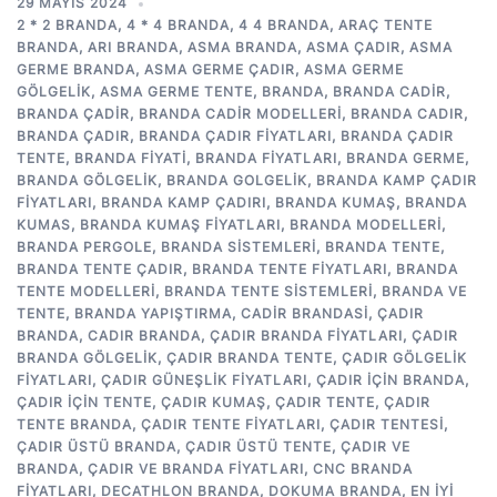
29 MAYIS 2024
2 * 2 BRANDA
,
4 * 4 BRANDA
,
4 4 BRANDA
,
ARAÇ TENTE
BRANDA
,
ARI BRANDA
,
ASMA BRANDA
,
ASMA ÇADIR
,
ASMA
GERME BRANDA
,
ASMA GERME ÇADIR
,
ASMA GERME
GÖLGELIK
,
ASMA GERME TENTE
,
BRANDA
,
BRANDA CADIR
,
BRANDA ÇADIR
,
BRANDA CADIR MODELLERI
,
BRANDA CADIR
,
BRANDA ÇADIR
,
BRANDA ÇADIR FIYATLARI
,
BRANDA ÇADIR
TENTE
,
BRANDA FIYATI
,
BRANDA FIYATLARI
,
BRANDA GERME
,
BRANDA GÖLGELIK
,
BRANDA GOLGELIK
,
BRANDA KAMP ÇADIR
FIYATLARI
,
BRANDA KAMP ÇADIRI
,
BRANDA KUMAŞ
,
BRANDA
KUMAS
,
BRANDA KUMAŞ FIYATLARI
,
BRANDA MODELLERI
,
BRANDA PERGOLE
,
BRANDA SISTEMLERI
,
BRANDA TENTE
,
BRANDA TENTE ÇADIR
,
BRANDA TENTE FIYATLARI
,
BRANDA
TENTE MODELLERI
,
BRANDA TENTE SISTEMLERI
,
BRANDA VE
TENTE
,
BRANDA YAPIŞTIRMA
,
CADIR BRANDASI
,
ÇADIR
BRANDA
,
CADIR BRANDA
,
ÇADIR BRANDA FIYATLARI
,
ÇADIR
BRANDA GÖLGELIK
,
ÇADIR BRANDA TENTE
,
ÇADIR GÖLGELIK
FIYATLARI
,
ÇADIR GÜNEŞLIK FIYATLARI
,
ÇADIR IÇIN BRANDA
,
ÇADIR IÇIN TENTE
,
ÇADIR KUMAŞ
,
ÇADIR TENTE
,
ÇADIR
TENTE BRANDA
,
ÇADIR TENTE FIYATLARI
,
ÇADIR TENTESI
,
ÇADIR ÜSTÜ BRANDA
,
ÇADIR ÜSTÜ TENTE
,
ÇADIR VE
BRANDA
,
ÇADIR VE BRANDA FIYATLARI
,
CNC BRANDA
FIYATLARI
,
DECATHLON BRANDA
,
DOKUMA BRANDA
,
EN IYI