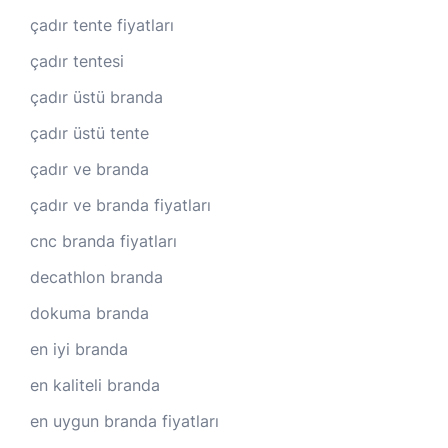
çadır tente fiyatları
çadır tentesi
çadır üstü branda
çadır üstü tente
çadır ve branda
çadır ve branda fiyatları
cnc branda fiyatları
decathlon branda
dokuma branda
en iyi branda
en kaliteli branda
en uygun branda fiyatları