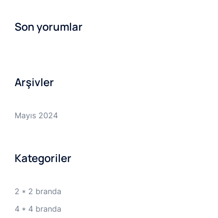
Son yorumlar
Arşivler
Mayıs 2024
Kategoriler
2 * 2 branda
4 * 4 branda