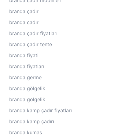
branda cadir modelleri
branda çadır
branda cadır
branda çadır fiyatları
branda çadır tente
branda fiyati
branda fiyatları
branda germe
branda gölgelik
branda golgelik
branda kamp çadır fiyatları
branda kamp çadırı
branda kumas