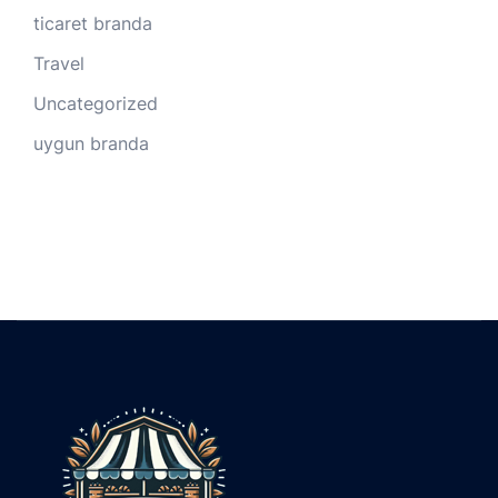
ticaret branda
Travel
Uncategorized
uygun branda