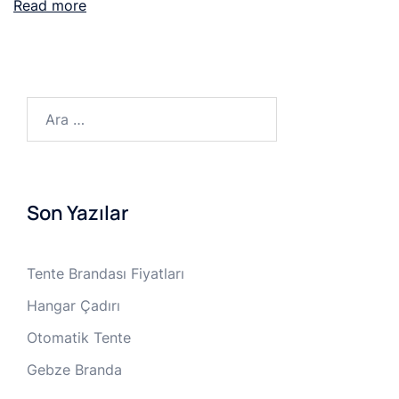
Read more
Arama:
Son Yazılar
Tente Brandası Fiyatları
Hangar Çadırı
Otomatik Tente
Gebze Branda