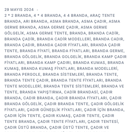
29 MAYIS 2024
2 * 2 BRANDA
,
4 * 4 BRANDA
,
4 4 BRANDA
,
ARAÇ TENTE
BRANDA
,
ARI BRANDA
,
ASMA BRANDA
,
ASMA ÇADIR
,
ASMA
GERME BRANDA
,
ASMA GERME ÇADIR
,
ASMA GERME
GÖLGELIK
,
ASMA GERME TENTE
,
BRANDA
,
BRANDA CADIR
,
BRANDA ÇADIR
,
BRANDA CADIR MODELLERI
,
BRANDA CADIR
,
BRANDA ÇADIR
,
BRANDA ÇADIR FIYATLARI
,
BRANDA ÇADIR
TENTE
,
BRANDA FIYATI
,
BRANDA FIYATLARI
,
BRANDA GERME
,
BRANDA GÖLGELIK
,
BRANDA GOLGELIK
,
BRANDA KAMP ÇADIR
FIYATLARI
,
BRANDA KAMP ÇADIRI
,
BRANDA KUMAS
,
BRANDA
KUMAŞ
,
BRANDA KUMAŞ FIYATLARI
,
BRANDA MODELLERI
,
BRANDA PERGOLE
,
BRANDA SISTEMLERI
,
BRANDA TENTE
,
BRANDA TENTE ÇADIR
,
BRANDA TENTE FIYATLARI
,
BRANDA
TENTE MODELLERI
,
BRANDA TENTE SISTEMLERI
,
BRANDA VE
TENTE
,
BRANDA YAPIŞTIRMA
,
CADIR BRANDASI
,
ÇADIR
BRANDA
,
CADIR BRANDA
,
ÇADIR BRANDA FIYATLARI
,
ÇADIR
BRANDA GÖLGELIK
,
ÇADIR BRANDA TENTE
,
ÇADIR GÖLGELIK
FIYATLARI
,
ÇADIR GÜNEŞLIK FIYATLARI
,
ÇADIR IÇIN BRANDA
,
ÇADIR IÇIN TENTE
,
ÇADIR KUMAŞ
,
ÇADIR TENTE
,
ÇADIR
TENTE BRANDA
,
ÇADIR TENTE FIYATLARI
,
ÇADIR TENTESI
,
ÇADIR ÜSTÜ BRANDA
,
ÇADIR ÜSTÜ TENTE
,
ÇADIR VE