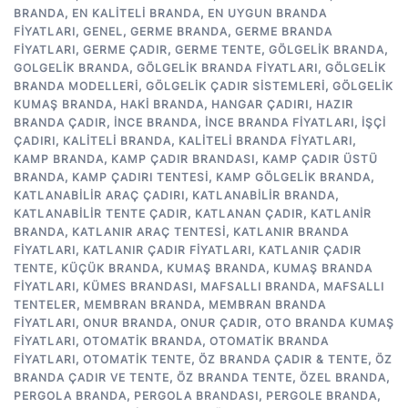
BRANDA
,
EN KALITELI BRANDA
,
EN UYGUN BRANDA
FIYATLARI
,
GENEL
,
GERME BRANDA
,
GERME BRANDA
FIYATLARI
,
GERME ÇADIR
,
GERME TENTE
,
GÖLGELIK BRANDA
,
GOLGELIK BRANDA
,
GÖLGELIK BRANDA FIYATLARI
,
GÖLGELIK
BRANDA MODELLERI
,
GÖLGELIK ÇADIR SISTEMLERI
,
GÖLGELIK
KUMAŞ BRANDA
,
HAKI BRANDA
,
HANGAR ÇADIRI
,
HAZIR
BRANDA ÇADIR
,
INCE BRANDA
,
INCE BRANDA FIYATLARI
,
IŞÇI
ÇADIRI
,
KALITELI BRANDA
,
KALITELI BRANDA FIYATLARI
,
KAMP BRANDA
,
KAMP ÇADIR BRANDASI
,
KAMP ÇADIR ÜSTÜ
BRANDA
,
KAMP ÇADIRI TENTESI
,
KAMP GÖLGELIK BRANDA
,
KATLANABILIR ARAÇ ÇADIRI
,
KATLANABILIR BRANDA
,
KATLANABILIR TENTE ÇADIR
,
KATLANAN ÇADIR
,
KATLANIR
BRANDA
,
KATLANIR ARAÇ TENTESI
,
KATLANIR BRANDA
FIYATLARI
,
KATLANIR ÇADIR FIYATLARI
,
KATLANIR ÇADIR
TENTE
,
KÜÇÜK BRANDA
,
KUMAŞ BRANDA
,
KUMAŞ BRANDA
FIYATLARI
,
KÜMES BRANDASI
,
MAFSALLI BRANDA
,
MAFSALLI
TENTELER
,
MEMBRAN BRANDA
,
MEMBRAN BRANDA
FIYATLARI
,
ONUR BRANDA
,
ONUR ÇADIR
,
OTO BRANDA KUMAŞ
FIYATLARI
,
OTOMATIK BRANDA
,
OTOMATIK BRANDA
FIYATLARI
,
OTOMATIK TENTE
,
ÖZ BRANDA ÇADIR & TENTE
,
ÖZ
BRANDA ÇADIR VE TENTE
,
ÖZ BRANDA TENTE
,
ÖZEL BRANDA
,
PERGOLA BRANDA
,
PERGOLA BRANDASI
,
PERGOLE BRANDA
,