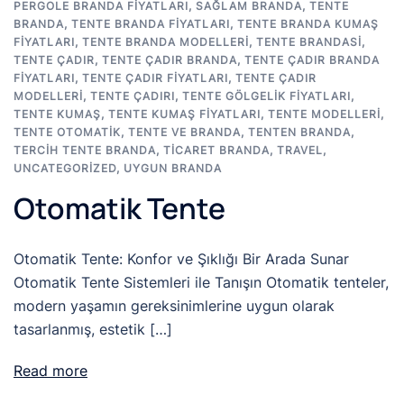
PERGOLE BRANDA FIYATLARI
,
SAĞLAM BRANDA
,
TENTE
BRANDA
,
TENTE BRANDA FIYATLARI
,
TENTE BRANDA KUMAŞ
FIYATLARI
,
TENTE BRANDA MODELLERI
,
TENTE BRANDASI
,
TENTE ÇADIR
,
TENTE ÇADIR BRANDA
,
TENTE ÇADIR BRANDA
FIYATLARI
,
TENTE ÇADIR FIYATLARI
,
TENTE ÇADIR
MODELLERI
,
TENTE ÇADIRI
,
TENTE GÖLGELIK FIYATLARI
,
TENTE KUMAŞ
,
TENTE KUMAŞ FIYATLARI
,
TENTE MODELLERI
,
TENTE OTOMATIK
,
TENTE VE BRANDA
,
TENTEN BRANDA
,
TERCIH TENTE BRANDA
,
TICARET BRANDA
,
TRAVEL
,
UNCATEGORIZED
,
UYGUN BRANDA
Otomatik Tente
Otomatik Tente: Konfor ve Şıklığı Bir Arada Sunar
Otomatik Tente Sistemleri ile Tanışın Otomatik tenteler,
modern yaşamın gereksinimlerine uygun olarak
tasarlanmış, estetik […]
Read more