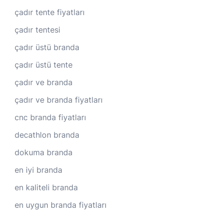
çadır tente fiyatları
çadır tentesi
çadır üstü branda
çadır üstü tente
çadır ve branda
çadır ve branda fiyatları
cnc branda fiyatları
decathlon branda
dokuma branda
en iyi branda
en kaliteli branda
en uygun branda fiyatları