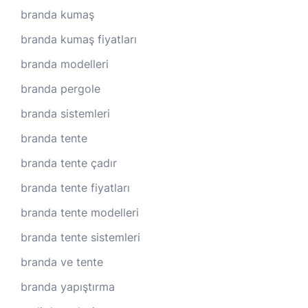
branda kumaş
branda kumaş fiyatları
branda modelleri
branda pergole
branda sistemleri
branda tente
branda tente çadır
branda tente fiyatları
branda tente modelleri
branda tente sistemleri
branda ve tente
branda yapıştırma