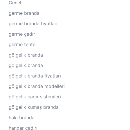
Genel
germe branda
germe branda fiyatları
germe çadır
germe tente
gölgelik branda
golgelik branda
gölgelik branda fiyatları
gölgelik branda modelleri
gölgelik çadır sistemleri
gölgelik kumaş branda
haki branda
hangar çadırı