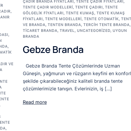
ÇADIR BRANDA FIYATLARI
,
TENTE ÇADIR FIYATLARI
,
IR
TENTE ÇADIR MODELLERI
,
TENTE ÇADIRI
,
TENTE
ÇADIR
,
GÖLGELIK FIYATLARI
,
TENTE KUMAŞ
,
TENTE KUMAŞ
ANIR
FIYATLARI
,
TENTE MODELLERI
,
TENTE OTOMATIK
,
TEN
VE BRANDA
,
TENTEN BRANDA
,
TERCIH TENTE BRANDA
,
TICARET BRANDA
,
TRAVEL
,
UNCATEGORIZED
,
UYGUN
DASI
,
BRANDA
N
Gebze Branda
NDA
,
MATIK
DIR VE
Gebze Branda Tente Çözümlerinde Uzman
A
Güneşin, yağmurun ve rüzgarın keyfini en konfor
şekilde çıkarabileceğiniz kaliteli branda tente
NTE
A
çözümlerimizle tanışın. Evlerinizin, iş […]
NTE
ENTE
Read more
,
Ş
ENTE
NDA
,