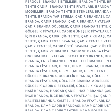
PERGOLE
,
BRANDA SISTEMLERI
,
BRANDA TENTE
,
B
TENTE ÇADIR
,
BRANDA TENTE FIYATLARI
,
BRANDA 
MODELLERI
,
BRANDA TENTE SISTEMLERI
,
BRANDA 
TENTE
,
BRANDA YAPIŞTIRMA
,
CADIR BRANDASI
,
ÇA
BRANDA
,
CADIR BRANDA
,
ÇADIR BRANDA FIYATLAR
ÇADIR BRANDA GÖLGELIK
,
ÇADIR BRANDA TENTE
,
GÖLGELIK FIYATLARI
,
ÇADIR GÜNEŞLIK FIYATLARI
,
IÇIN BRANDA
,
ÇADIR IÇIN TENTE
,
ÇADIR KUMAŞ
,
ÇA
TENTE
,
ÇADIR TENTE BRANDA
,
ÇADIR TENTE FIYAT
ÇADIR TENTESI
,
ÇADIR ÜSTÜ BRANDA
,
ÇADIR ÜST
TENTE
,
ÇADIR VE BRANDA
,
ÇADIR VE BRANDA FIYA
CNC BRANDA FIYATLARI
,
DECATHLON BRANDA
,
DO
BRANDA
,
EN IYI BRANDA
,
EN KALITELI BRANDA
,
EN
BRANDA FIYATLARI
,
GENEL
,
GERME BRANDA
,
GERM
BRANDA FIYATLARI
,
GERME ÇADIR
,
GERME TENTE
,
GÖLGELIK BRANDA
,
GOLGELIK BRANDA
,
GÖLGELIK
BRANDA FIYATLARI
,
GÖLGELIK BRANDA MODELLERI
GÖLGELIK ÇADIR SISTEMLERI
,
GÖLGELIK KUMAŞ B
HAKI BRANDA
,
HANGAR ÇADIRI
,
HAZIR BRANDA ÇAD
INCE BRANDA
,
INCE BRANDA FIYATLARI
,
IŞÇI ÇADIR
KALITELI BRANDA
,
KALITELI BRANDA FIYATLARI
,
KA
BRANDA
,
KAMP ÇADIR BRANDASI
,
KAMP ÇADIR ÜS
BRANDA
,
KAMP ÇADIRI TENTESI
,
KAMP GÖLGELIK