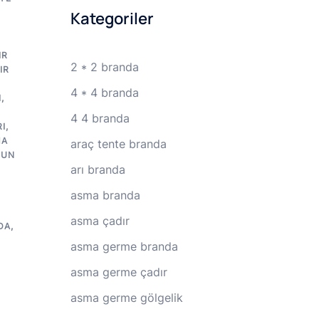
Kategoriler
IR
2 * 2 branda
IR
R
4 * 4 branda
I
,
4 4 branda
I
,
MA
araç tente branda
GUN
arı branda
asma branda
asma çadır
DA
,
asma germe branda
asma germe çadır
asma germe gölgelik