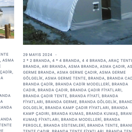
ENTE
29 MAYIS 2024
,
ASMA
2 * 2 BRANDA
,
4 * 4 BRANDA
,
4 4 BRANDA
,
ARAÇ TENT
E
BRANDA
,
ARI BRANDA
,
ASMA BRANDA
,
ASMA ÇADIR
,
A
ÇADIR
,
GERME BRANDA
,
ASMA GERME ÇADIR
,
ASMA GERME
DA
GÖLGELIK
,
ASMA GERME TENTE
,
BRANDA
,
BRANDA CAD
BRANDA ÇADIR
,
BRANDA CADIR MODELLERI
,
BRANDA
CADIR
,
BRANDA ÇADIR
,
BRANDA ÇADIR FIYATLARI
,
ANDA
BRANDA ÇADIR TENTE
,
BRANDA FIYATI
,
BRANDA
DA
FIYATLARI
,
BRANDA GERME
,
BRANDA GÖLGELIK
,
BRAN
RANDA
GOLGELIK
,
BRANDA KAMP ÇADIR FIYATLARI
,
BRANDA
KAMP ÇADIRI
,
BRANDA KUMAS
,
BRANDA KUMAŞ
,
BRAN
RANDA
KUMAŞ FIYATLARI
,
BRANDA MODELLERI
,
BRANDA
TENTE
PERGOLE
,
BRANDA SISTEMLERI
,
BRANDA TENTE
,
BRAN
VE
TENTE ÇADIR
,
BRANDA TENTE FIYATLARI
,
BRANDA TEN