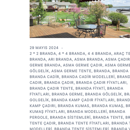
29 MAYIS 2024
2 * 2 BRANDA
,
4 * 4 BRANDA
,
4 4 BRANDA
,
ARAÇ T
BRANDA
,
ARI BRANDA
,
ASMA BRANDA
,
ASMA ÇADIR
GERME BRANDA
,
ASMA GERME ÇADIR
,
ASMA GERM
GÖLGELIK
,
ASMA GERME TENTE
,
BRANDA
,
BRANDA 
BRANDA CADIR
,
BRANDA CADIR MODELLERI
,
BRAN
CADIR
,
BRANDA ÇADIR
,
BRANDA ÇADIR FIYATLARI
,
BRANDA ÇADIR TENTE
,
BRANDA FIYATI
,
BRANDA
FIYATLARI
,
BRANDA GERME
,
BRANDA GÖLGELIK
,
BR
GOLGELIK
,
BRANDA KAMP ÇADIR FIYATLARI
,
BRAN
KAMP ÇADIRI
,
BRANDA KUMAS
,
BRANDA KUMAŞ
,
B
KUMAŞ FIYATLARI
,
BRANDA MODELLERI
,
BRANDA
PERGOLE
,
BRANDA SISTEMLERI
,
BRANDA TENTE
,
B
TENTE ÇADIR
,
BRANDA TENTE FIYATLARI
,
BRANDA 
MODELLERI
,
BRANDA TENTE SISTEMLERI
,
BRANDA 