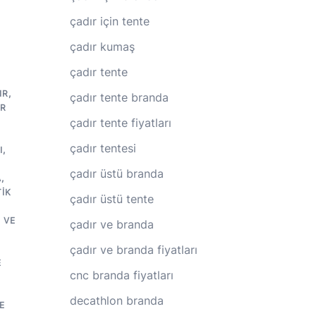
çadır için tente
çadır kumaş
çadır tente
IR
,
çadır tente branda
IR
çadır tente fiyatları
çadır tentesi
I
,
çadır üstü branda
A
,
IK
çadır üstü tente
 VE
çadır ve branda
çadır ve branda fiyatları
E
cnc branda fiyatları
decathlon branda
E