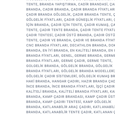
TENTE
,
BRANDA YAPIŞTIRMA
,
CADIR BRANDASI
,
ÇA
BRANDA
,
CADIR BRANDA
,
ÇADIR BRANDA FIYATLAR
ÇADIR BRANDA GÖLGELIK
,
ÇADIR BRANDA TENTE
,
GÖLGELIK FIYATLARI
,
ÇADIR GÜNEŞLIK FIYATLARI
,
IÇIN BRANDA
,
ÇADIR IÇIN TENTE
,
ÇADIR KUMAŞ
,
ÇA
TENTE
,
ÇADIR TENTE BRANDA
,
ÇADIR TENTE FIYAT
ÇADIR TENTESI
,
ÇADIR ÜSTÜ BRANDA
,
ÇADIR ÜST
TENTE
,
ÇADIR VE BRANDA
,
ÇADIR VE BRANDA FIYA
CNC BRANDA FIYATLARI
,
DECATHLON BRANDA
,
DO
BRANDA
,
EN IYI BRANDA
,
EN KALITELI BRANDA
,
EN
BRANDA FIYATLARI
,
GENEL
,
GERME BRANDA
,
GERM
BRANDA FIYATLARI
,
GERME ÇADIR
,
GERME TENTE
,
GOLGELIK BRANDA
,
GÖLGELIK BRANDA
,
GÖLGELIK
BRANDA FIYATLARI
,
GÖLGELIK BRANDA MODELLERI
GÖLGELIK ÇADIR SISTEMLERI
,
GÖLGELIK KUMAŞ B
HAKI BRANDA
,
HANGAR ÇADIRI
,
HAZIR BRANDA ÇAD
INCE BRANDA
,
INCE BRANDA FIYATLARI
,
IŞÇI ÇADIR
KALITELI BRANDA
,
KALITELI BRANDA FIYATLARI
,
KA
BRANDA
,
KAMP ÇADIR BRANDASI
,
KAMP ÇADIR ÜS
BRANDA
,
KAMP ÇADIRI TENTESI
,
KAMP GÖLGELIK
BRANDA
,
KATLANABILIR ARAÇ ÇADIRI
,
KATLANABIL
BRANDA
,
KATLANABILIR TENTE ÇADIR
,
KATLANAN 