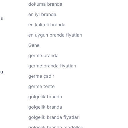
dokuma branda
en iyi branda
TE
en kaliteli branda
en uygun branda fiyatları
Genel
germe branda
germe branda fiyatları
lu
germe çadır
germe tente
gölgelik branda
golgelik branda
gölgelik branda fiyatları
gölgelik branda modelleri