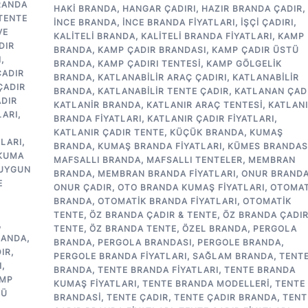
RANDA
HAKI BRANDA
,
HANGAR ÇADIRI
,
HAZIR BRANDA ÇADIR
,
TENTE
INCE BRANDA
,
INCE BRANDA FIYATLARI
,
IŞÇI ÇADIRI
,
VE
KALITELI BRANDA
,
KALITELI BRANDA FIYATLARI
,
KAMP
DIR
BRANDA
,
KAMP ÇADIR BRANDASI
,
KAMP ÇADIR ÜSTÜ
I
,
BRANDA
,
KAMP ÇADIRI TENTESI
,
KAMP GÖLGELIK
ÇADIR
BRANDA
,
KATLANABILIR ARAÇ ÇADIRI
,
KATLANABILIR
ÇADIR
BRANDA
,
KATLANABILIR TENTE ÇADIR
,
KATLANAN ÇAD
DIR
KATLANIR BRANDA
,
KATLANIR ARAÇ TENTESI
,
KATLAN
LARI
,
BRANDA FIYATLARI
,
KATLANIR ÇADIR FIYATLARI
,
Ü
KATLANIR ÇADIR TENTE
,
KÜÇÜK BRANDA
,
KUMAŞ
TLARI
,
BRANDA
,
KUMAŞ BRANDA FIYATLARI
,
KÜMES BRANDAS
KUMA
MAFSALLI BRANDA
,
MAFSALLI TENTELER
,
MEMBRAN
 UYGUN
BRANDA
,
MEMBRAN BRANDA FIYATLARI
,
ONUR BRAND
E
ONUR ÇADIR
,
OTO BRANDA KUMAŞ FIYATLARI
,
OTOMAT
BRANDA
,
OTOMATIK BRANDA FIYATLARI
,
OTOMATIK
TENTE
,
ÖZ BRANDA ÇADIR & TENTE
,
ÖZ BRANDA ÇADIR
,
TENTE
,
ÖZ BRANDA TENTE
,
ÖZEL BRANDA
,
PERGOLA
RANDA
,
BRANDA
,
PERGOLA BRANDASI
,
PERGOLE BRANDA
,
IR
,
PERGOLE BRANDA FIYATLARI
,
SAĞLAM BRANDA
,
TENT
I
,
BRANDA
,
TENTE BRANDA FIYATLARI
,
TENTE BRANDA
MP
KUMAŞ FIYATLARI
,
TENTE BRANDA MODELLERI
,
TENTE
TÜ
BRANDASI
,
TENTE ÇADIR
,
TENTE ÇADIR BRANDA
,
TENT