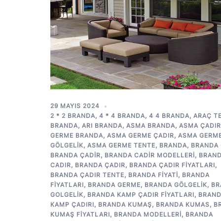
29 MAYIS 2024
2 * 2 BRANDA
,
4 * 4 BRANDA
,
4 4 BRANDA
,
ARAÇ T
BRANDA
,
ARI BRANDA
,
ASMA BRANDA
,
ASMA ÇADIR
GERME BRANDA
,
ASMA GERME ÇADIR
,
ASMA GERM
GÖLGELIK
,
ASMA GERME TENTE
,
BRANDA
,
BRANDA 
BRANDA ÇADIR
,
BRANDA CADIR MODELLERI
,
BRAN
CADIR
,
BRANDA ÇADIR
,
BRANDA ÇADIR FIYATLARI
,
BRANDA ÇADIR TENTE
,
BRANDA FIYATI
,
BRANDA
FIYATLARI
,
BRANDA GERME
,
BRANDA GÖLGELIK
,
BR
GOLGELIK
,
BRANDA KAMP ÇADIR FIYATLARI
,
BRAN
KAMP ÇADIRI
,
BRANDA KUMAŞ
,
BRANDA KUMAS
,
B
KUMAŞ FIYATLARI
,
BRANDA MODELLERI
,
BRANDA