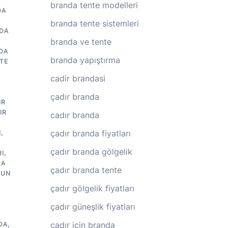
branda tente modelleri
DA
branda tente sistemleri
DA
branda ve tente
DA
branda yapıştırma
TE
cadir brandasi
çadır branda
IR
IR
cadır branda
R
çadır branda fiyatları
I
,
çadır branda gölgelik
I
,
MA
çadır branda tente
GUN
çadır gölgelik fiyatları
çadır güneşlik fiyatları
çadır için branda
DA
,