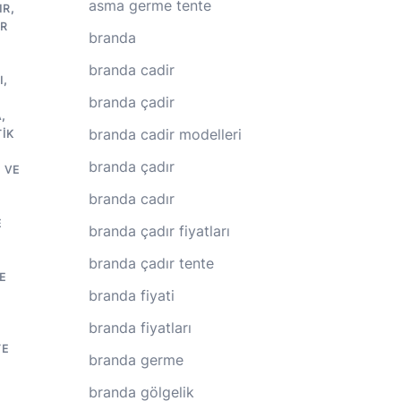
asma germe tente
IR
,
IR
branda
branda cadir
I
,
branda çadir
A
,
branda cadir modelleri
IK
branda çadır
 VE
branda cadır
E
branda çadır fiyatları
branda çadır tente
E
branda fiyati
branda fiyatları
TE
branda germe
branda gölgelik