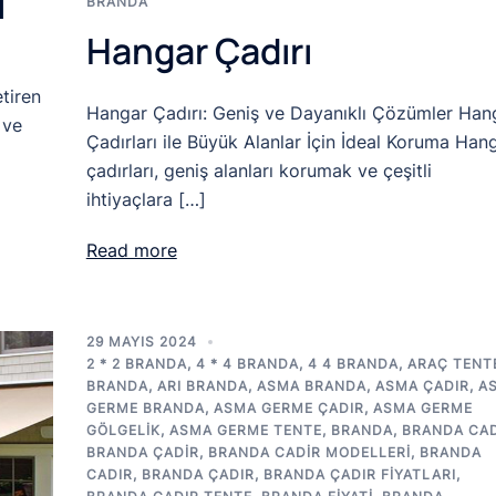
ı
BRANDA
Hangar Çadırı
tiren
Hangar Çadırı: Geniş ve Dayanıklı Çözümler Han
 ve
Çadırları ile Büyük Alanlar İçin İdeal Koruma Han
çadırları, geniş alanları korumak ve çeşitli
ihtiyaçlara […]
Read more
29 MAYIS 2024
2 * 2 BRANDA
,
4 * 4 BRANDA
,
4 4 BRANDA
,
ARAÇ TENT
BRANDA
,
ARI BRANDA
,
ASMA BRANDA
,
ASMA ÇADIR
,
A
GERME BRANDA
,
ASMA GERME ÇADIR
,
ASMA GERME
GÖLGELIK
,
ASMA GERME TENTE
,
BRANDA
,
BRANDA CAD
BRANDA ÇADIR
,
BRANDA CADIR MODELLERI
,
BRANDA
CADIR
,
BRANDA ÇADIR
,
BRANDA ÇADIR FIYATLARI
,