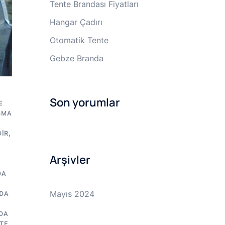
Tente Brandası Fiyatları
Hangar Çadırı
Otomatik Tente
Gebze Branda
Son yorumlar
E
SMA
IR
,
Arşivler
DA
Mayıs 2024
DA
DA
TE