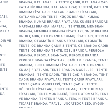
ANIR
BRANDA
,
KATLANABILIR TENTE ÇADIR
,
KATLANAN ÇAD
KATLANIR BRANDA
,
KATLANIR ARAÇ TENTESI
,
KATLAN
BRANDA FIYATLARI
,
KATLANIR ÇADIR FIYATLARI
,
DASI
,
KATLANIR ÇADIR TENTE
,
KÜÇÜK BRANDA
,
KUMAŞ
N
BRANDA
,
KUMAŞ BRANDA FIYATLARI
,
KÜMES BRANDAS
NDA
,
MAFSALLI BRANDA
,
MAFSALLI TENTELER
,
MEMBRAN
MATIK
BRANDA
,
MEMBRAN BRANDA FIYATLARI
,
ONUR BRAND
ONUR ÇADIR
,
OTO BRANDA KUMAŞ FIYATLARI
,
OTOMAT
DIR VE
BRANDA
,
OTOMATIK BRANDA FIYATLARI
,
OTOMATIK
A
TENTE
,
ÖZ BRANDA ÇADIR & TENTE
,
ÖZ BRANDA ÇADIR
TENTE
,
ÖZ BRANDA TENTE
,
ÖZEL BRANDA
,
PERGOLA
NTE
BRANDA
,
PERGOLA BRANDASI
,
PERGOLE BRANDA
,
A
PERGOLE BRANDA FIYATLARI
,
SAĞLAM BRANDA
,
TENT
NTE
BRANDA
,
TENTE BRANDA FIYATLARI
,
TENTE BRANDA
ENTE
KUMAŞ FIYATLARI
,
TENTE BRANDA MODELLERI
,
TENTE
,
BRANDASI
,
TENTE ÇADIR
,
TENTE ÇADIR BRANDA
,
TENT
ÇADIR BRANDA FIYATLARI
,
TENTE ÇADIR FIYATLARI
,
Ş
TENTE ÇADIR MODELLERI
,
TENTE ÇADIRI
,
TENTE
ENTE
GÖLGELIK FIYATLARI
,
TENTE KUMAŞ
,
TENTE KUMAŞ
NDA
,
FIYATLARI
,
TENTE MODELLERI
,
TENTE OTOMATIK
,
TEN
VE BRANDA
,
TENTEN BRANDA
,
TERCIH TENTE BRANDA
,
TICARET BRANDA
,
TRAVEL
,
UNCATEGORIZED
,
UYGUN