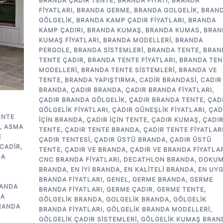
BRANDA ÇADIR TENTE
,
BRANDA FIYATI
,
BRANDA
FIYATLARI
,
BRANDA GERME
,
BRANDA GOLGELIK
,
BRAN
GÖLGELIK
,
BRANDA KAMP ÇADIR FIYATLARI
,
BRANDA
KAMP ÇADIRI
,
BRANDA KUMAŞ
,
BRANDA KUMAS
,
BRAN
KUMAŞ FIYATLARI
,
BRANDA MODELLERI
,
BRANDA
PERGOLE
,
BRANDA SISTEMLERI
,
BRANDA TENTE
,
BRAN
TENTE ÇADIR
,
BRANDA TENTE FIYATLARI
,
BRANDA TEN
MODELLERI
,
BRANDA TENTE SISTEMLERI
,
BRANDA VE
TENTE
,
BRANDA YAPIŞTIRMA
,
CADIR BRANDASI
,
CADIR
BRANDA
,
ÇADIR BRANDA
,
ÇADIR BRANDA FIYATLARI
,
ÇADIR BRANDA GÖLGELIK
,
ÇADIR BRANDA TENTE
,
ÇAD
GÖLGELIK FIYATLARI
,
ÇADIR GÜNEŞLIK FIYATLARI
,
ÇAD
ENTE
IÇIN BRANDA
,
ÇADIR IÇIN TENTE
,
ÇADIR KUMAŞ
,
ÇADI
,
ASMA
TENTE
,
ÇADIR TENTE BRANDA
,
ÇADIR TENTE FIYATLAR
E
ÇADIR TENTESI
,
ÇADIR ÜSTÜ BRANDA
,
ÇADIR ÜSTÜ
CADIR
,
TENTE
,
ÇADIR VE BRANDA
,
ÇADIR VE BRANDA FIYATLAR
DA
CNC BRANDA FIYATLARI
,
DECATHLON BRANDA
,
DOKU
BRANDA
,
EN IYI BRANDA
,
EN KALITELI BRANDA
,
EN UY
BRANDA FIYATLARI
,
GENEL
,
GERME BRANDA
,
GERME
ANDA
BRANDA FIYATLARI
,
GERME ÇADIR
,
GERME TENTE
,
DA
GÖLGELIK BRANDA
,
GOLGELIK BRANDA
,
GÖLGELIK
RANDA
BRANDA FIYATLARI
,
GÖLGELIK BRANDA MODELLERI
,
GÖLGELIK ÇADIR SISTEMLERI
,
GÖLGELIK KUMAŞ BRAN