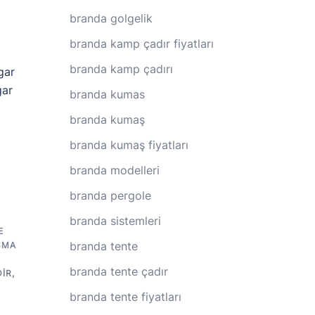
branda golgelik
branda kamp çadır fiyatları
branda kamp çadırı
gar
gar
branda kumas
branda kumaş
branda kumaş fiyatları
branda modelleri
branda pergole
branda sistemleri
E
branda tente
SMA
branda tente çadır
IR
,
branda tente fiyatları