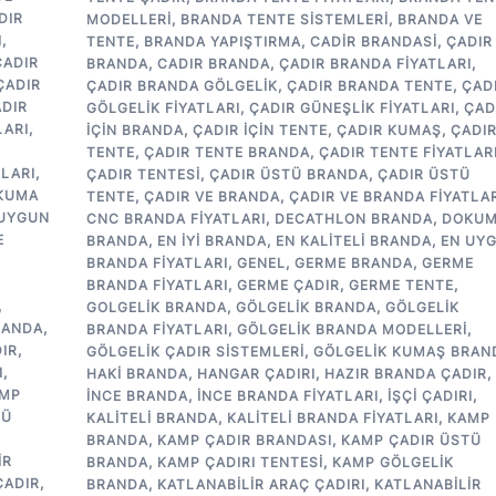
DIR
MODELLERI
,
BRANDA TENTE SISTEMLERI
,
BRANDA VE
I
,
TENTE
,
BRANDA YAPIŞTIRMA
,
CADIR BRANDASI
,
ÇADIR
ÇADIR
BRANDA
,
CADIR BRANDA
,
ÇADIR BRANDA FIYATLARI
,
ÇADIR
ÇADIR BRANDA GÖLGELIK
,
ÇADIR BRANDA TENTE
,
ÇAD
DIR
GÖLGELIK FIYATLARI
,
ÇADIR GÜNEŞLIK FIYATLARI
,
ÇAD
LARI
,
IÇIN BRANDA
,
ÇADIR IÇIN TENTE
,
ÇADIR KUMAŞ
,
ÇADI
Ü
TENTE
,
ÇADIR TENTE BRANDA
,
ÇADIR TENTE FIYATLAR
TLARI
,
ÇADIR TENTESI
,
ÇADIR ÜSTÜ BRANDA
,
ÇADIR ÜSTÜ
KUMA
TENTE
,
ÇADIR VE BRANDA
,
ÇADIR VE BRANDA FIYATLAR
 UYGUN
CNC BRANDA FIYATLARI
,
DECATHLON BRANDA
,
DOKU
E
BRANDA
,
EN IYI BRANDA
,
EN KALITELI BRANDA
,
EN UY
BRANDA FIYATLARI
,
GENEL
,
GERME BRANDA
,
GERME
BRANDA FIYATLARI
,
GERME ÇADIR
,
GERME TENTE
,
,
GOLGELIK BRANDA
,
GÖLGELIK BRANDA
,
GÖLGELIK
RANDA
,
BRANDA FIYATLARI
,
GÖLGELIK BRANDA MODELLERI
,
IR
,
GÖLGELIK ÇADIR SISTEMLERI
,
GÖLGELIK KUMAŞ BRAN
I
,
HAKI BRANDA
,
HANGAR ÇADIRI
,
HAZIR BRANDA ÇADIR
,
MP
INCE BRANDA
,
INCE BRANDA FIYATLARI
,
IŞÇI ÇADIRI
,
TÜ
KALITELI BRANDA
,
KALITELI BRANDA FIYATLARI
,
KAMP
BRANDA
,
KAMP ÇADIR BRANDASI
,
KAMP ÇADIR ÜSTÜ
IR
BRANDA
,
KAMP ÇADIRI TENTESI
,
KAMP GÖLGELIK
ÇADIR
,
BRANDA
,
KATLANABILIR ARAÇ ÇADIRI
,
KATLANABILIR