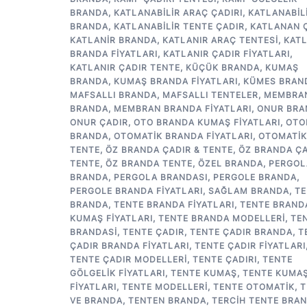
BRANDA
,
KATLANABILIR ARAÇ ÇADIRI
,
KATLANABIL
BRANDA
,
KATLANABILIR TENTE ÇADIR
,
KATLANAN 
KATLANIR BRANDA
,
KATLANIR ARAÇ TENTESI
,
KATL
BRANDA FIYATLARI
,
KATLANIR ÇADIR FIYATLARI
,
KATLANIR ÇADIR TENTE
,
KÜÇÜK BRANDA
,
KUMAŞ
BRANDA
,
KUMAŞ BRANDA FIYATLARI
,
KÜMES BRAN
MAFSALLI BRANDA
,
MAFSALLI TENTELER
,
MEMBRA
BRANDA
,
MEMBRAN BRANDA FIYATLARI
,
ONUR BRA
ONUR ÇADIR
,
OTO BRANDA KUMAŞ FIYATLARI
,
OTO
BRANDA
,
OTOMATIK BRANDA FIYATLARI
,
OTOMATIK
TENTE
,
ÖZ BRANDA ÇADIR & TENTE
,
ÖZ BRANDA ÇA
TENTE
,
ÖZ BRANDA TENTE
,
ÖZEL BRANDA
,
PERGOL
BRANDA
,
PERGOLA BRANDASI
,
PERGOLE BRANDA
,
PERGOLE BRANDA FIYATLARI
,
SAĞLAM BRANDA
,
TE
BRANDA
,
TENTE BRANDA FIYATLARI
,
TENTE BRAND
KUMAŞ FIYATLARI
,
TENTE BRANDA MODELLERI
,
TE
BRANDASI
,
TENTE ÇADIR
,
TENTE ÇADIR BRANDA
,
T
ÇADIR BRANDA FIYATLARI
,
TENTE ÇADIR FIYATLARI
TENTE ÇADIR MODELLERI
,
TENTE ÇADIRI
,
TENTE
GÖLGELIK FIYATLARI
,
TENTE KUMAŞ
,
TENTE KUMA
FIYATLARI
,
TENTE MODELLERI
,
TENTE OTOMATIK
,
T
VE BRANDA
,
TENTEN BRANDA
,
TERCIH TENTE BRA