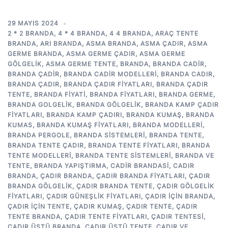
29 MAYIS 2024
2 * 2 BRANDA
,
4 * 4 BRANDA
,
4 4 BRANDA
,
ARAÇ TENTE
BRANDA
,
ARI BRANDA
,
ASMA BRANDA
,
ASMA ÇADIR
,
ASMA
GERME BRANDA
,
ASMA GERME ÇADIR
,
ASMA GERME
GÖLGELIK
,
ASMA GERME TENTE
,
BRANDA
,
BRANDA CADIR
,
BRANDA ÇADIR
,
BRANDA CADIR MODELLERI
,
BRANDA CADIR
,
BRANDA ÇADIR
,
BRANDA ÇADIR FIYATLARI
,
BRANDA ÇADIR
TENTE
,
BRANDA FIYATI
,
BRANDA FIYATLARI
,
BRANDA GERME
,
BRANDA GOLGELIK
,
BRANDA GÖLGELIK
,
BRANDA KAMP ÇADIR
FIYATLARI
,
BRANDA KAMP ÇADIRI
,
BRANDA KUMAŞ
,
BRANDA
KUMAS
,
BRANDA KUMAŞ FIYATLARI
,
BRANDA MODELLERI
,
BRANDA PERGOLE
,
BRANDA SISTEMLERI
,
BRANDA TENTE
,
BRANDA TENTE ÇADIR
,
BRANDA TENTE FIYATLARI
,
BRANDA
TENTE MODELLERI
,
BRANDA TENTE SISTEMLERI
,
BRANDA VE
TENTE
,
BRANDA YAPIŞTIRMA
,
CADIR BRANDASI
,
CADIR
BRANDA
,
ÇADIR BRANDA
,
ÇADIR BRANDA FIYATLARI
,
ÇADIR
BRANDA GÖLGELIK
,
ÇADIR BRANDA TENTE
,
ÇADIR GÖLGELIK
FIYATLARI
,
ÇADIR GÜNEŞLIK FIYATLARI
,
ÇADIR IÇIN BRANDA
,
ÇADIR IÇIN TENTE
,
ÇADIR KUMAŞ
,
ÇADIR TENTE
,
ÇADIR
TENTE BRANDA
,
ÇADIR TENTE FIYATLARI
,
ÇADIR TENTESI
,
ÇADIR ÜSTÜ BRANDA
,
ÇADIR ÜSTÜ TENTE
,
ÇADIR VE