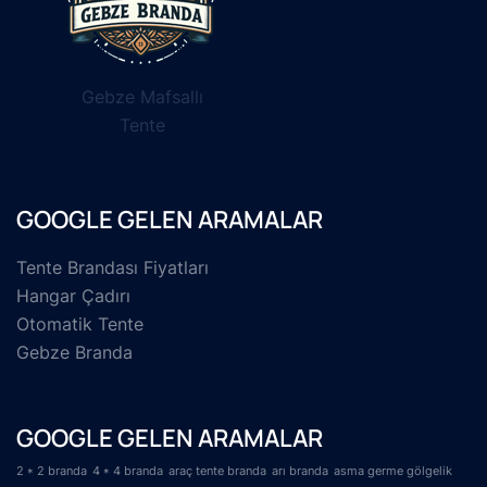
Gebze Mafsallı
Tente
GOOGLE GELEN ARAMALAR
Tente Brandası Fiyatları
Hangar Çadırı
Otomatik Tente
Gebze Branda
GOOGLE GELEN ARAMALAR
2 * 2 branda
4 * 4 branda
araç tente branda
arı branda
asma germe gölgelik