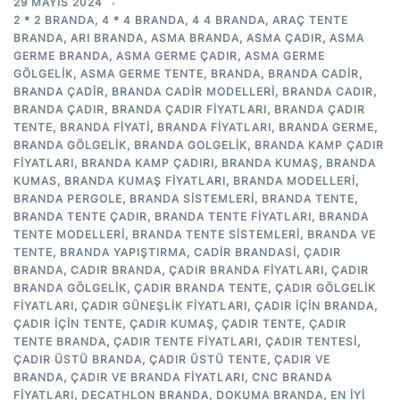
29 MAYIS 2024
2 * 2 BRANDA
,
4 * 4 BRANDA
,
4 4 BRANDA
,
ARAÇ TENTE
BRANDA
,
ARI BRANDA
,
ASMA BRANDA
,
ASMA ÇADIR
,
ASMA
GERME BRANDA
,
ASMA GERME ÇADIR
,
ASMA GERME
GÖLGELIK
,
ASMA GERME TENTE
,
BRANDA
,
BRANDA CADIR
,
BRANDA ÇADIR
,
BRANDA CADIR MODELLERI
,
BRANDA CADIR
,
BRANDA ÇADIR
,
BRANDA ÇADIR FIYATLARI
,
BRANDA ÇADIR
TENTE
,
BRANDA FIYATI
,
BRANDA FIYATLARI
,
BRANDA GERME
,
BRANDA GÖLGELIK
,
BRANDA GOLGELIK
,
BRANDA KAMP ÇADIR
FIYATLARI
,
BRANDA KAMP ÇADIRI
,
BRANDA KUMAŞ
,
BRANDA
KUMAS
,
BRANDA KUMAŞ FIYATLARI
,
BRANDA MODELLERI
,
BRANDA PERGOLE
,
BRANDA SISTEMLERI
,
BRANDA TENTE
,
BRANDA TENTE ÇADIR
,
BRANDA TENTE FIYATLARI
,
BRANDA
TENTE MODELLERI
,
BRANDA TENTE SISTEMLERI
,
BRANDA VE
TENTE
,
BRANDA YAPIŞTIRMA
,
CADIR BRANDASI
,
ÇADIR
BRANDA
,
CADIR BRANDA
,
ÇADIR BRANDA FIYATLARI
,
ÇADIR
BRANDA GÖLGELIK
,
ÇADIR BRANDA TENTE
,
ÇADIR GÖLGELIK
FIYATLARI
,
ÇADIR GÜNEŞLIK FIYATLARI
,
ÇADIR IÇIN BRANDA
,
ÇADIR IÇIN TENTE
,
ÇADIR KUMAŞ
,
ÇADIR TENTE
,
ÇADIR
TENTE BRANDA
,
ÇADIR TENTE FIYATLARI
,
ÇADIR TENTESI
,
ÇADIR ÜSTÜ BRANDA
,
ÇADIR ÜSTÜ TENTE
,
ÇADIR VE
BRANDA
,
ÇADIR VE BRANDA FIYATLARI
,
CNC BRANDA
FIYATLARI
,
DECATHLON BRANDA
,
DOKUMA BRANDA
,
EN IYI