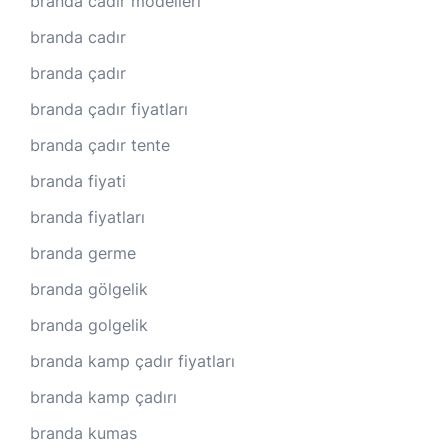
branda cadir modelleri
branda cadır
branda çadır
branda çadır fiyatları
branda çadır tente
branda fiyati
branda fiyatları
branda germe
branda gölgelik
branda golgelik
branda kamp çadır fiyatları
branda kamp çadırı
branda kumas