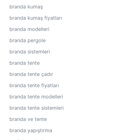
branda kumaş
branda kumaş fiyatları
branda modelleri
branda pergole
branda sistemleri
branda tente
branda tente çadır
branda tente fiyatları
branda tente modelleri
branda tente sistemleri
branda ve tente
branda yapıştırma