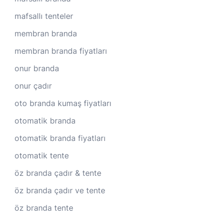
mafsallı tenteler
membran branda
membran branda fiyatları
onur branda
onur çadır
oto branda kumaş fiyatları
otomatik branda
otomatik branda fiyatları
otomatik tente
öz branda çadır & tente
öz branda çadır ve tente
öz branda tente