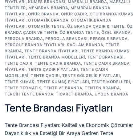
FIYATLARI
,
KÜMES BRANDASI
,
MAFSALLI BRANDA
,
MAFSALLI
TENTELER
,
MEMBRAN BRANDA
,
MEMBRAN BRANDA
FIYATLARI
,
ONUR BRANDA
,
ONUR ÇADIR
,
OTO BRANDA KUMAŞ
FIYATLARI
,
OTOMATIK BRANDA
,
OTOMATIK BRANDA
FIYATLARI
,
OTOMATIK TENTE
,
ÖZ BRANDA ÇADIR & TENTE
,
ÖZ
BRANDA ÇADIR VE TENTE
,
ÖZ BRANDA TENTE
,
ÖZEL BRANDA
,
PERGOLA BRANDA
,
PERGOLA BRANDASI
,
PERGOLE BRANDA
,
PERGOLE BRANDA FIYATLARI
,
SAĞLAM BRANDA
,
TENTE
BRANDA
,
TENTE BRANDA FIYATLARI
,
TENTE BRANDA KUMAŞ
FIYATLARI
,
TENTE BRANDA MODELLERI
,
TENTE BRANDASI
,
TENTE ÇADIR
,
TENTE ÇADIR BRANDA
,
TENTE ÇADIR BRANDA
FIYATLARI
,
TENTE ÇADIR FIYATLARI
,
TENTE ÇADIR
MODELLERI
,
TENTE ÇADIRI
,
TENTE GÖLGELIK FIYATLARI
,
TENTE KUMAŞ
,
TENTE KUMAŞ FIYATLARI
,
TENTE MODELLERI
,
TENTE OTOMATIK
,
TENTE VE BRANDA
,
TENTEN BRANDA
,
TERCIH TENTE BRANDA
,
TICARET BRANDA
,
UYGUN BRANDA
Tente Brandası Fiyatları
Tente Brandası Fiyatları: Kaliteli ve Ekonomik Çözümler
Dayanıklılık ve Estetiği Bir Araya Getiren Tente