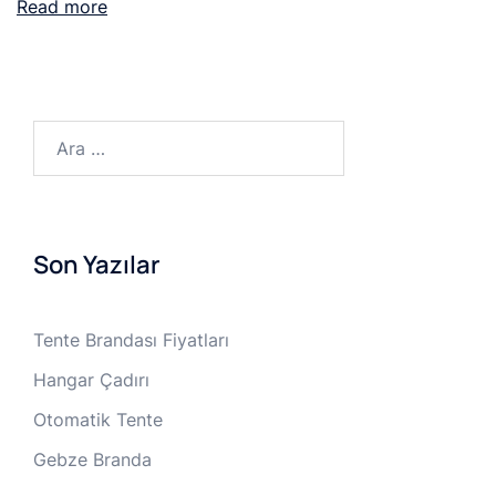
Read more
Arama:
Son Yazılar
Tente Brandası Fiyatları
Hangar Çadırı
Otomatik Tente
Gebze Branda