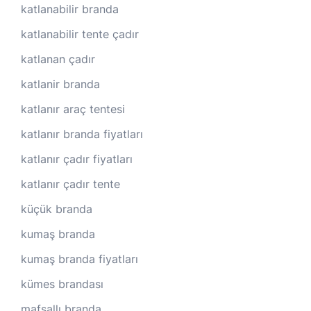
katlanabilir branda
katlanabilir tente çadır
katlanan çadır
katlanir branda
katlanır araç tentesi
katlanır branda fiyatları
katlanır çadır fiyatları
katlanır çadır tente
küçük branda
kumaş branda
kumaş branda fiyatları
kümes brandası
mafsallı branda