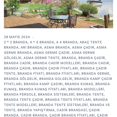
29 MAYIS 2024
2 * 2 BRANDA
,
4 * 4 BRANDA
,
4 4 BRANDA
,
ARAÇ TENTE
BRANDA
,
ARI BRANDA
,
ASMA BRANDA
,
ASMA ÇADIR
,
ASMA
GERME BRANDA
,
ASMA GERME ÇADIR
,
ASMA GERME
GÖLGELIK
,
ASMA GERME TENTE
,
BRANDA
,
BRANDA ÇADIR
,
BRANDA CADIR
,
BRANDA CADIR MODELLERI
,
BRANDA CADIR
,
BRANDA ÇADIR
,
BRANDA ÇADIR FIYATLARI
,
BRANDA ÇADIR
TENTE
,
BRANDA FIYATI
,
BRANDA FIYATLARI
,
BRANDA GERME
,
BRANDA GÖLGELIK
,
BRANDA GOLGELIK
,
BRANDA KAMP ÇADIR
FIYATLARI
,
BRANDA KAMP ÇADIRI
,
BRANDA KUMAS
,
BRANDA
KUMAŞ
,
BRANDA KUMAŞ FIYATLARI
,
BRANDA MODELLERI
,
BRANDA PERGOLE
,
BRANDA SISTEMLERI
,
BRANDA TENTE
,
BRANDA TENTE ÇADIR
,
BRANDA TENTE FIYATLARI
,
BRANDA
TENTE MODELLERI
,
BRANDA TENTE SISTEMLERI
,
BRANDA VE
TENTE
,
BRANDA YAPIŞTIRMA
,
CADIR BRANDASI
,
ÇADIR
BRANDA
,
CADIR BRANDA
,
ÇADIR BRANDA FIYATLARI
,
ÇADIR