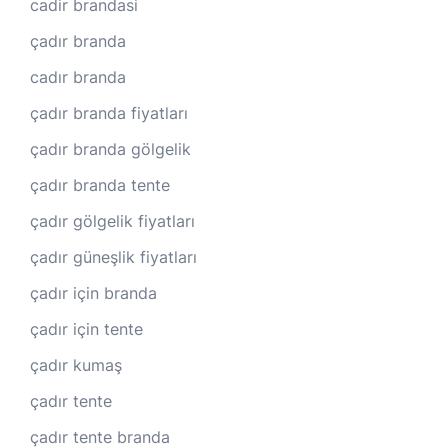
cadir brandasi
çadır branda
cadır branda
çadır branda fiyatları
çadır branda gölgelik
çadır branda tente
çadır gölgelik fiyatları
çadır güneşlik fiyatları
çadır için branda
çadır için tente
çadır kumaş
çadır tente
çadır tente branda