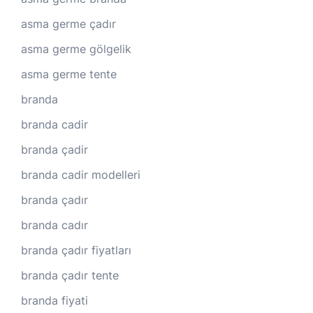
asma germe çadır
asma germe gölgelik
asma germe tente
branda
branda cadir
branda çadir
branda cadir modelleri
branda çadır
branda cadır
branda çadır fiyatları
branda çadır tente
branda fiyati