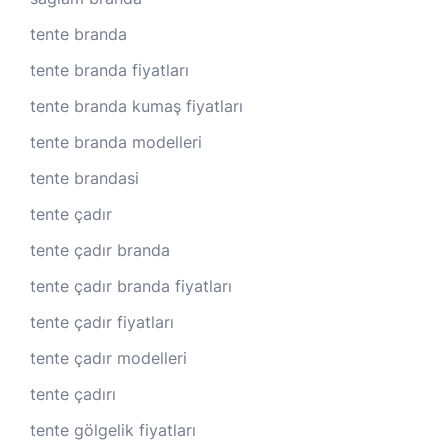
tente branda
tente branda fiyatları
tente branda kumaş fiyatları
tente branda modelleri
tente brandasi
tente çadır
tente çadır branda
tente çadır branda fiyatları
tente çadır fiyatları
tente çadır modelleri
tente çadırı
tente gölgelik fiyatları