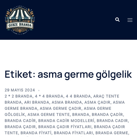
İçeriğe
atla
Search
Tog
men
Etiket:
asma germe gölgelik
29 MAYIS 2024
2 * 2 BRANDA
,
4 * 4 BRANDA
,
4 4 BRANDA
,
ARAÇ TENTE
BRANDA
,
ARI BRANDA
,
ASMA BRANDA
,
ASMA ÇADIR
,
ASMA
GERME BRANDA
,
ASMA GERME ÇADIR
,
ASMA GERME
GÖLGELIK
,
ASMA GERME TENTE
,
BRANDA
,
BRANDA ÇADIR
,
BRANDA CADIR
,
BRANDA CADIR MODELLERI
,
BRANDA CADIR
,
BRANDA ÇADIR
,
BRANDA ÇADIR FIYATLARI
,
BRANDA ÇADIR
TENTE
,
BRANDA FIYATI
,
BRANDA FIYATLARI
,
BRANDA GERME
,