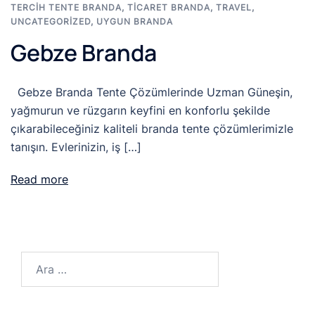
TERCIH TENTE BRANDA
,
TICARET BRANDA
,
TRAVEL
,
UNCATEGORIZED
,
UYGUN BRANDA
Gebze Branda
Gebze Branda Tente Çözümlerinde Uzman Güneşin,
yağmurun ve rüzgarın keyfini en konforlu şekilde
çıkarabileceğiniz kaliteli branda tente çözümlerimizle
tanışın. Evlerinizin, iş […]
Read more
Arama: