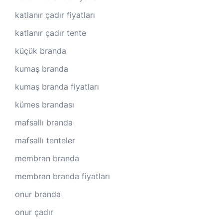
katlanır çadır fiyatları
katlanır çadır tente
küçük branda
kumaş branda
kumaş branda fiyatları
kümes brandası
mafsallı branda
mafsallı tenteler
membran branda
membran branda fiyatları
onur branda
onur çadır