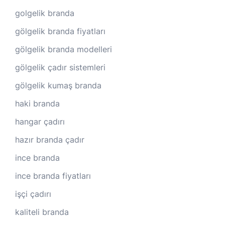
golgelik branda
gölgelik branda fiyatları
gölgelik branda modelleri
gölgelik çadır sistemleri
gölgelik kumaş branda
haki branda
hangar çadırı
hazır branda çadır
ince branda
ince branda fiyatları
işçi çadırı
kaliteli branda