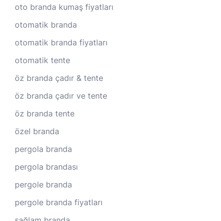
oto branda kumaş fiyatları
otomatik branda
otomatik branda fiyatları
otomatik tente
öz branda çadır & tente
öz branda çadır ve tente
öz branda tente
özel branda
pergola branda
pergola brandası
pergole branda
pergole branda fiyatları
sağlam branda