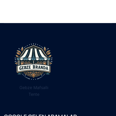
Gebze Mafsallı
Tente