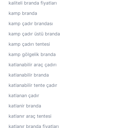
kaliteli branda fiyatları
kamp branda
kamp çadır brandası
kamp çadır üstü branda
kamp çadırı tentesi
kamp gölgelik branda
katlanabilir araç çadırı
katlanabilir branda
katlanabilir tente çadır
katlanan çadır
katlanir branda
katlanır araç tentesi
katlanır branda fiyatları