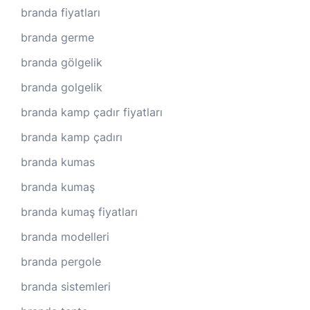
branda fiyatları
branda germe
branda gölgelik
branda golgelik
branda kamp çadır fiyatları
branda kamp çadırı
branda kumas
branda kumaş
branda kumaş fiyatları
branda modelleri
branda pergole
branda sistemleri