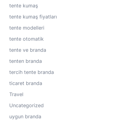
tente kumaş
tente kumaş fiyatları
tente modelleri
tente otomatik
tente ve branda
tenten branda
tercih tente branda
ticaret branda
Travel
Uncategorized
uygun branda