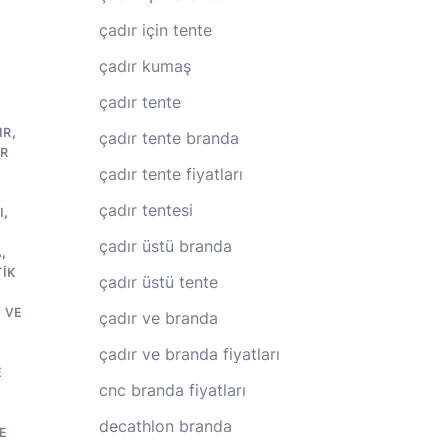
çadır için tente
çadır kumaş
çadır tente
IR
,
çadır tente branda
IR
çadır tente fiyatları
çadır tentesi
I
,
çadır üstü branda
A
,
IK
çadır üstü tente
 VE
çadır ve branda
çadır ve branda fiyatları
E
cnc branda fiyatları
decathlon branda
E