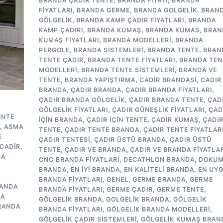
BRANDA ÇADIR TENTE
,
BRANDA FIYATI
,
BRANDA
FIYATLARI
,
BRANDA GERME
,
BRANDA GOLGELIK
,
BRAN
GÖLGELIK
,
BRANDA KAMP ÇADIR FIYATLARI
,
BRANDA
KAMP ÇADIRI
,
BRANDA KUMAŞ
,
BRANDA KUMAS
,
BRAN
KUMAŞ FIYATLARI
,
BRANDA MODELLERI
,
BRANDA
PERGOLE
,
BRANDA SISTEMLERI
,
BRANDA TENTE
,
BRAN
TENTE ÇADIR
,
BRANDA TENTE FIYATLARI
,
BRANDA TEN
MODELLERI
,
BRANDA TENTE SISTEMLERI
,
BRANDA VE
TENTE
,
BRANDA YAPIŞTIRMA
,
CADIR BRANDASI
,
CADIR
BRANDA
,
ÇADIR BRANDA
,
ÇADIR BRANDA FIYATLARI
,
ÇADIR BRANDA GÖLGELIK
,
ÇADIR BRANDA TENTE
,
ÇAD
GÖLGELIK FIYATLARI
,
ÇADIR GÜNEŞLIK FIYATLARI
,
ÇAD
ENTE
IÇIN BRANDA
,
ÇADIR IÇIN TENTE
,
ÇADIR KUMAŞ
,
ÇADI
,
ASMA
TENTE
,
ÇADIR TENTE BRANDA
,
ÇADIR TENTE FIYATLAR
E
ÇADIR TENTESI
,
ÇADIR ÜSTÜ BRANDA
,
ÇADIR ÜSTÜ
CADIR
,
TENTE
,
ÇADIR VE BRANDA
,
ÇADIR VE BRANDA FIYATLAR
DA
CNC BRANDA FIYATLARI
,
DECATHLON BRANDA
,
DOKU
BRANDA
,
EN IYI BRANDA
,
EN KALITELI BRANDA
,
EN UY
BRANDA FIYATLARI
,
GENEL
,
GERME BRANDA
,
GERME
ANDA
BRANDA FIYATLARI
,
GERME ÇADIR
,
GERME TENTE
,
DA
GÖLGELIK BRANDA
,
GOLGELIK BRANDA
,
GÖLGELIK
RANDA
BRANDA FIYATLARI
,
GÖLGELIK BRANDA MODELLERI
,
GÖLGELIK ÇADIR SISTEMLERI
,
GÖLGELIK KUMAŞ BRAN