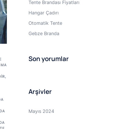
Tente Brandası Fiyatları
Hangar Çadırı
Otomatik Tente
Gebze Branda
Son yorumlar
E
SMA
IR
,
Arşivler
DA
Mayıs 2024
DA
DA
TE