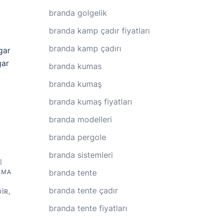
branda golgelik
branda kamp çadır fiyatları
branda kamp çadırı
gar
gar
branda kumas
branda kumaş
branda kumaş fiyatları
branda modelleri
branda pergole
branda sistemleri
E
branda tente
SMA
branda tente çadır
IR
,
branda tente fiyatları