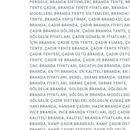
PERGOLE
,
BRANDA SISTEMLERI
,
BRANDA TENTE
,
B
TENTE ÇADIR
,
BRANDA TENTE FIYATLARI
,
BRANDA 
MODELLERI
,
BRANDA TENTE SISTEMLERI
,
BRANDA 
TENTE
,
BRANDA YAPIŞTIRMA
,
CADIR BRANDASI
,
ÇA
BRANDA
,
CADIR BRANDA
,
ÇADIR BRANDA FIYATLAR
ÇADIR BRANDA GÖLGELIK
,
ÇADIR BRANDA TENTE
,
GÖLGELIK FIYATLARI
,
ÇADIR GÜNEŞLIK FIYATLARI
,
IÇIN BRANDA
,
ÇADIR IÇIN TENTE
,
ÇADIR KUMAŞ
,
ÇA
TENTE
,
ÇADIR TENTE BRANDA
,
ÇADIR TENTE FIYAT
ÇADIR TENTESI
,
ÇADIR ÜSTÜ BRANDA
,
ÇADIR ÜST
TENTE
,
ÇADIR VE BRANDA
,
ÇADIR VE BRANDA FIYA
CNC BRANDA FIYATLARI
,
DECATHLON BRANDA
,
DO
BRANDA
,
EN IYI BRANDA
,
EN KALITELI BRANDA
,
EN
BRANDA FIYATLARI
,
GENEL
,
GERME BRANDA
,
GERM
BRANDA FIYATLARI
,
GERME ÇADIR
,
GERME TENTE
,
GÖLGELIK BRANDA
,
GOLGELIK BRANDA
,
GÖLGELIK
BRANDA FIYATLARI
,
GÖLGELIK BRANDA MODELLERI
GÖLGELIK ÇADIR SISTEMLERI
,
GÖLGELIK KUMAŞ B
HAKI BRANDA
,
HANGAR ÇADIRI
,
HAZIR BRANDA ÇAD
INCE BRANDA
,
INCE BRANDA FIYATLARI
,
IŞÇI ÇADIR
KALITELI BRANDA
,
KALITELI BRANDA FIYATLARI
,
KA
BRANDA
,
KAMP ÇADIR BRANDASI
,
KAMP ÇADIR ÜS
BRANDA
,
KAMP ÇADIRI TENTESI
,
KAMP GÖLGELIK