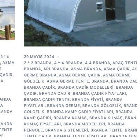
ENTE
29 MAYIS 2024
,
ASMA
2 * 2 BRANDA
,
4 * 4 BRANDA
,
4 4 BRANDA
,
ARAÇ TENT
E
BRANDA
,
ARI BRANDA
,
ASMA BRANDA
,
ASMA ÇADIR
,
A
ÇADIR
,
GERME BRANDA
,
ASMA GERME ÇADIR
,
ASMA GERME
DA
GÖLGELIK
,
ASMA GERME TENTE
,
BRANDA
,
BRANDA CAD
BRANDA ÇADIR
,
BRANDA CADIR MODELLERI
,
BRANDA
ÇADIR
,
BRANDA CADIR
,
BRANDA ÇADIR FIYATLARI
,
ANDA
BRANDA ÇADIR TENTE
,
BRANDA FIYATI
,
BRANDA
DA
FIYATLARI
,
BRANDA GERME
,
BRANDA GÖLGELIK
,
BRAN
RANDA
GOLGELIK
,
BRANDA KAMP ÇADIR FIYATLARI
,
BRANDA
KAMP ÇADIRI
,
BRANDA KUMAS
,
BRANDA KUMAŞ
,
BRAN
RANDA
KUMAŞ FIYATLARI
,
BRANDA MODELLERI
,
BRANDA
TENTE
PERGOLE
,
BRANDA SISTEMLERI
,
BRANDA TENTE
,
BRAN
VE
TENTE ÇADIR
,
BRANDA TENTE FIYATLARI
,
BRANDA TEN