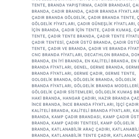
TENTE
,
BRANDA YAPIŞTIRMA
,
CADIR BRANDASI
,
ÇA
BRANDA
,
CADIR BRANDA
,
ÇADIR BRANDA FIYATLAR
ÇADIR BRANDA GÖLGELIK
,
ÇADIR BRANDA TENTE
,
GÖLGELIK FIYATLARI
,
ÇADIR GÜNEŞLIK FIYATLARI
,
IÇIN BRANDA
,
ÇADIR IÇIN TENTE
,
ÇADIR KUMAŞ
,
ÇA
TENTE
,
ÇADIR TENTE BRANDA
,
ÇADIR TENTE FIYAT
ÇADIR TENTESI
,
ÇADIR ÜSTÜ BRANDA
,
ÇADIR ÜST
TENTE
,
ÇADIR VE BRANDA
,
ÇADIR VE BRANDA FIYA
CNC BRANDA FIYATLARI
,
DECATHLON BRANDA
,
DO
BRANDA
,
EN IYI BRANDA
,
EN KALITELI BRANDA
,
EN
BRANDA FIYATLARI
,
GENEL
,
GERME BRANDA
,
GERM
BRANDA FIYATLARI
,
GERME ÇADIR
,
GERME TENTE
,
GOLGELIK BRANDA
,
GÖLGELIK BRANDA
,
GÖLGELIK
BRANDA FIYATLARI
,
GÖLGELIK BRANDA MODELLERI
GÖLGELIK ÇADIR SISTEMLERI
,
GÖLGELIK KUMAŞ B
HAKI BRANDA
,
HANGAR ÇADIRI
,
HAZIR BRANDA ÇAD
INCE BRANDA
,
INCE BRANDA FIYATLARI
,
IŞÇI ÇADIR
KALITELI BRANDA
,
KALITELI BRANDA FIYATLARI
,
KA
BRANDA
,
KAMP ÇADIR BRANDASI
,
KAMP ÇADIR ÜS
BRANDA
,
KAMP ÇADIRI TENTESI
,
KAMP GÖLGELIK
BRANDA
,
KATLANABILIR ARAÇ ÇADIRI
,
KATLANABIL
BRANDA
,
KATLANABILIR TENTE ÇADIR
,
KATLANAN 