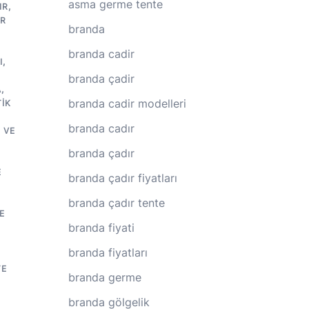
asma germe tente
IR
,
IR
branda
branda cadir
I
,
branda çadir
A
,
branda cadir modelleri
IK
branda cadır
 VE
branda çadır
E
branda çadır fiyatları
branda çadır tente
E
branda fiyati
branda fiyatları
TE
branda germe
branda gölgelik