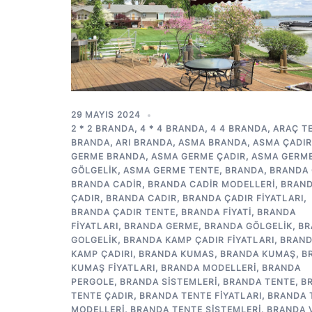
29 MAYIS 2024
2 * 2 BRANDA
,
4 * 4 BRANDA
,
4 4 BRANDA
,
ARAÇ T
BRANDA
,
ARI BRANDA
,
ASMA BRANDA
,
ASMA ÇADIR
GERME BRANDA
,
ASMA GERME ÇADIR
,
ASMA GERM
GÖLGELIK
,
ASMA GERME TENTE
,
BRANDA
,
BRANDA 
BRANDA CADIR
,
BRANDA CADIR MODELLERI
,
BRAN
ÇADIR
,
BRANDA CADIR
,
BRANDA ÇADIR FIYATLARI
,
BRANDA ÇADIR TENTE
,
BRANDA FIYATI
,
BRANDA
FIYATLARI
,
BRANDA GERME
,
BRANDA GÖLGELIK
,
BR
GOLGELIK
,
BRANDA KAMP ÇADIR FIYATLARI
,
BRAN
KAMP ÇADIRI
,
BRANDA KUMAS
,
BRANDA KUMAŞ
,
B
KUMAŞ FIYATLARI
,
BRANDA MODELLERI
,
BRANDA
PERGOLE
,
BRANDA SISTEMLERI
,
BRANDA TENTE
,
B
TENTE ÇADIR
,
BRANDA TENTE FIYATLARI
,
BRANDA 
MODELLERI
,
BRANDA TENTE SISTEMLERI
,
BRANDA 