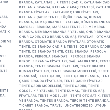
ANIR
BRANDA
,
KATLANABILIR TENTE ÇADIR
,
KATLANAN ÇAD
KATLANIR BRANDA
,
KATLANIR ARAÇ TENTESI
,
KATLAN
BRANDA FIYATLARI
,
KATLANIR ÇADIR FIYATLARI
,
DASI
,
KATLANIR ÇADIR TENTE
,
KÜÇÜK BRANDA
,
KUMAŞ
N
BRANDA
,
KUMAŞ BRANDA FIYATLARI
,
KÜMES BRANDAS
NDA
,
MAFSALLI BRANDA
,
MAFSALLI TENTELER
,
MEMBRAN
MATIK
BRANDA
,
MEMBRAN BRANDA FIYATLARI
,
ONUR BRAND
ONUR ÇADIR
,
OTO BRANDA KUMAŞ FIYATLARI
,
OTOMAT
DIR VE
BRANDA
,
OTOMATIK BRANDA FIYATLARI
,
OTOMATIK
A
TENTE
,
ÖZ BRANDA ÇADIR & TENTE
,
ÖZ BRANDA ÇADIR
TENTE
,
ÖZ BRANDA TENTE
,
ÖZEL BRANDA
,
PERGOLA
NTE
BRANDA
,
PERGOLA BRANDASI
,
PERGOLE BRANDA
,
A
PERGOLE BRANDA FIYATLARI
,
SAĞLAM BRANDA
,
TENT
NTE
BRANDA
,
TENTE BRANDA FIYATLARI
,
TENTE BRANDA
ENTE
KUMAŞ FIYATLARI
,
TENTE BRANDA MODELLERI
,
TENTE
,
BRANDASI
,
TENTE ÇADIR
,
TENTE ÇADIR BRANDA
,
TENT
ÇADIR BRANDA FIYATLARI
,
TENTE ÇADIR FIYATLARI
,
Ş
TENTE ÇADIR MODELLERI
,
TENTE ÇADIRI
,
TENTE
ENTE
GÖLGELIK FIYATLARI
,
TENTE KUMAŞ
,
TENTE KUMAŞ
NDA
,
FIYATLARI
,
TENTE MODELLERI
,
TENTE OTOMATIK
,
TEN
VE BRANDA
,
TENTEN BRANDA
,
TERCIH TENTE BRANDA
,
TICARET BRANDA
,
TRAVEL
,
UNCATEGORIZED
,
UYGUN