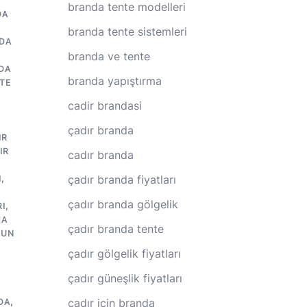
branda tente modelleri
DA
branda tente sistemleri
DA
branda ve tente
DA
branda yapıştırma
TE
cadir brandasi
çadır branda
IR
IR
cadır branda
R
çadır branda fiyatları
I
,
çadır branda gölgelik
I
,
MA
çadır branda tente
GUN
çadır gölgelik fiyatları
çadır güneşlik fiyatları
çadır için branda
DA
,