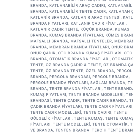
BRANDA
,
KATLANABILIR ARAÇ ÇADIRI
,
KATLANABIL
BRANDA
,
KATLANABILIR TENTE ÇADIR
,
KATLANAN 
KATLANIR BRANDA
,
KATLANIR ARAÇ TENTESI
,
KATL
BRANDA FIYATLARI
,
KATLANIR ÇADIR FIYATLARI
,
KATLANIR ÇADIR TENTE
,
KÜÇÜK BRANDA
,
KUMAŞ
BRANDA
,
KUMAŞ BRANDA FIYATLARI
,
KÜMES BRAN
MAFSALLI BRANDA
,
MAFSALLI TENTELER
,
MEMBRA
BRANDA
,
MEMBRAN BRANDA FIYATLARI
,
ONUR BRA
ONUR ÇADIR
,
OTO BRANDA KUMAŞ FIYATLARI
,
OTO
BRANDA
,
OTOMATIK BRANDA FIYATLARI
,
OTOMATIK
TENTE
,
ÖZ BRANDA ÇADIR & TENTE
,
ÖZ BRANDA ÇA
TENTE
,
ÖZ BRANDA TENTE
,
ÖZEL BRANDA
,
PERGOL
BRANDA
,
PERGOLA BRANDASI
,
PERGOLE BRANDA
,
PERGOLE BRANDA FIYATLARI
,
SAĞLAM BRANDA
,
TE
BRANDA
,
TENTE BRANDA FIYATLARI
,
TENTE BRAND
KUMAŞ FIYATLARI
,
TENTE BRANDA MODELLERI
,
TE
BRANDASI
,
TENTE ÇADIR
,
TENTE ÇADIR BRANDA
,
T
ÇADIR BRANDA FIYATLARI
,
TENTE ÇADIR FIYATLARI
TENTE ÇADIR MODELLERI
,
TENTE ÇADIRI
,
TENTE
GÖLGELIK FIYATLARI
,
TENTE KUMAŞ
,
TENTE KUMA
FIYATLARI
,
TENTE MODELLERI
,
TENTE OTOMATIK
,
T
VE BRANDA
,
TENTEN BRANDA
,
TERCIH TENTE BRA