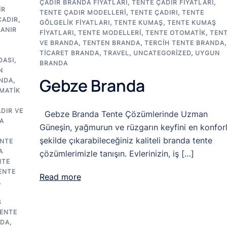
ÇADIR BRANDA FIYATLARI
,
TENTE ÇADIR FIYATLARI
,
IR
TENTE ÇADIR MODELLERI
,
TENTE ÇADIRI
,
TENTE
ÇADIR
,
GÖLGELIK FIYATLARI
,
TENTE KUMAŞ
,
TENTE KUMAŞ
ANIR
FIYATLARI
,
TENTE MODELLERI
,
TENTE OTOMATIK
,
TEN
VE BRANDA
,
TENTEN BRANDA
,
TERCIH TENTE BRANDA
,
TICARET BRANDA
,
TRAVEL
,
UNCATEGORIZED
,
UYGUN
DASI
,
BRANDA
N
Gebze Branda
NDA
,
MATIK
DIR VE
Gebze Branda Tente Çözümlerinde Uzman
A
Güneşin, yağmurun ve rüzgarın keyfini en konfor
şekilde çıkarabileceğiniz kaliteli branda tente
NTE
A
çözümlerimizle tanışın. Evlerinizin, iş […]
NTE
ENTE
Read more
,
Ş
ENTE
NDA
,