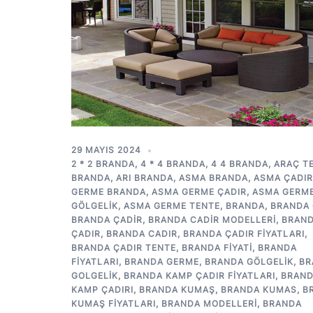
29 MAYIS 2024
2 * 2 BRANDA
,
4 * 4 BRANDA
,
4 4 BRANDA
,
ARAÇ T
BRANDA
,
ARI BRANDA
,
ASMA BRANDA
,
ASMA ÇADIR
GERME BRANDA
,
ASMA GERME ÇADIR
,
ASMA GERM
GÖLGELIK
,
ASMA GERME TENTE
,
BRANDA
,
BRANDA 
BRANDA ÇADIR
,
BRANDA CADIR MODELLERI
,
BRAN
ÇADIR
,
BRANDA CADIR
,
BRANDA ÇADIR FIYATLARI
,
BRANDA ÇADIR TENTE
,
BRANDA FIYATI
,
BRANDA
FIYATLARI
,
BRANDA GERME
,
BRANDA GÖLGELIK
,
BR
GOLGELIK
,
BRANDA KAMP ÇADIR FIYATLARI
,
BRAN
KAMP ÇADIRI
,
BRANDA KUMAŞ
,
BRANDA KUMAS
,
B
KUMAŞ FIYATLARI
,
BRANDA MODELLERI
,
BRANDA