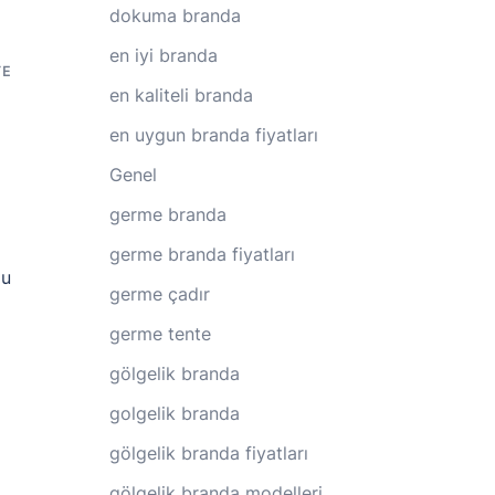
dokuma branda
en iyi branda
TE
en kaliteli branda
en uygun branda fiyatları
Genel
germe branda
germe branda fiyatları
lu
germe çadır
germe tente
gölgelik branda
golgelik branda
gölgelik branda fiyatları
gölgelik branda modelleri