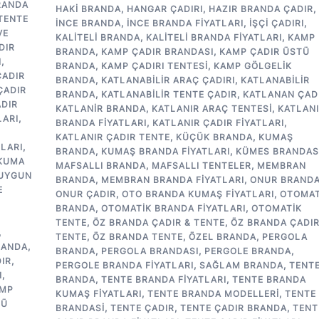
RANDA
HAKI BRANDA
,
HANGAR ÇADIRI
,
HAZIR BRANDA ÇADIR
,
TENTE
INCE BRANDA
,
INCE BRANDA FIYATLARI
,
IŞÇI ÇADIRI
,
VE
KALITELI BRANDA
,
KALITELI BRANDA FIYATLARI
,
KAMP
DIR
BRANDA
,
KAMP ÇADIR BRANDASI
,
KAMP ÇADIR ÜSTÜ
I
,
BRANDA
,
KAMP ÇADIRI TENTESI
,
KAMP GÖLGELIK
ÇADIR
BRANDA
,
KATLANABILIR ARAÇ ÇADIRI
,
KATLANABILIR
ÇADIR
BRANDA
,
KATLANABILIR TENTE ÇADIR
,
KATLANAN ÇAD
DIR
KATLANIR BRANDA
,
KATLANIR ARAÇ TENTESI
,
KATLAN
LARI
,
BRANDA FIYATLARI
,
KATLANIR ÇADIR FIYATLARI
,
Ü
KATLANIR ÇADIR TENTE
,
KÜÇÜK BRANDA
,
KUMAŞ
TLARI
,
BRANDA
,
KUMAŞ BRANDA FIYATLARI
,
KÜMES BRANDAS
KUMA
MAFSALLI BRANDA
,
MAFSALLI TENTELER
,
MEMBRAN
 UYGUN
BRANDA
,
MEMBRAN BRANDA FIYATLARI
,
ONUR BRAND
E
ONUR ÇADIR
,
OTO BRANDA KUMAŞ FIYATLARI
,
OTOMAT
BRANDA
,
OTOMATIK BRANDA FIYATLARI
,
OTOMATIK
TENTE
,
ÖZ BRANDA ÇADIR & TENTE
,
ÖZ BRANDA ÇADIR
,
TENTE
,
ÖZ BRANDA TENTE
,
ÖZEL BRANDA
,
PERGOLA
RANDA
,
BRANDA
,
PERGOLA BRANDASI
,
PERGOLE BRANDA
,
IR
,
PERGOLE BRANDA FIYATLARI
,
SAĞLAM BRANDA
,
TENT
I
,
BRANDA
,
TENTE BRANDA FIYATLARI
,
TENTE BRANDA
MP
KUMAŞ FIYATLARI
,
TENTE BRANDA MODELLERI
,
TENTE
TÜ
BRANDASI
,
TENTE ÇADIR
,
TENTE ÇADIR BRANDA
,
TENT