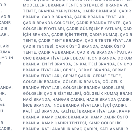
DIR
MODELLERI
,
BRANDA TENTE SISTEMLERI
,
BRANDA VE
I
,
TENTE
,
BRANDA YAPIŞTIRMA
,
CADIR BRANDASI
,
ÇADIR
ÇADIR
BRANDA
,
CADIR BRANDA
,
ÇADIR BRANDA FIYATLARI
,
ÇADIR
ÇADIR BRANDA GÖLGELIK
,
ÇADIR BRANDA TENTE
,
ÇAD
DIR
GÖLGELIK FIYATLARI
,
ÇADIR GÜNEŞLIK FIYATLARI
,
ÇAD
LARI
,
IÇIN BRANDA
,
ÇADIR IÇIN TENTE
,
ÇADIR KUMAŞ
,
ÇADI
Ü
TENTE
,
ÇADIR TENTE BRANDA
,
ÇADIR TENTE FIYATLAR
TLARI
,
ÇADIR TENTESI
,
ÇADIR ÜSTÜ BRANDA
,
ÇADIR ÜSTÜ
KUMA
TENTE
,
ÇADIR VE BRANDA
,
ÇADIR VE BRANDA FIYATLAR
 UYGUN
CNC BRANDA FIYATLARI
,
DECATHLON BRANDA
,
DOKU
E
BRANDA
,
EN IYI BRANDA
,
EN KALITELI BRANDA
,
EN UY
BRANDA FIYATLARI
,
GENEL
,
GERME BRANDA
,
GERME
BRANDA FIYATLARI
,
GERME ÇADIR
,
GERME TENTE
,
,
GOLGELIK BRANDA
,
GÖLGELIK BRANDA
,
GÖLGELIK
RANDA
,
BRANDA FIYATLARI
,
GÖLGELIK BRANDA MODELLERI
,
IR
,
GÖLGELIK ÇADIR SISTEMLERI
,
GÖLGELIK KUMAŞ BRAN
I
,
HAKI BRANDA
,
HANGAR ÇADIRI
,
HAZIR BRANDA ÇADIR
,
MP
INCE BRANDA
,
INCE BRANDA FIYATLARI
,
IŞÇI ÇADIRI
,
TÜ
KALITELI BRANDA
,
KALITELI BRANDA FIYATLARI
,
KAMP
BRANDA
,
KAMP ÇADIR BRANDASI
,
KAMP ÇADIR ÜSTÜ
IR
BRANDA
,
KAMP ÇADIRI TENTESI
,
KAMP GÖLGELIK
ÇADIR
,
BRANDA
,
KATLANABILIR ARAÇ ÇADIRI
,
KATLANABILIR