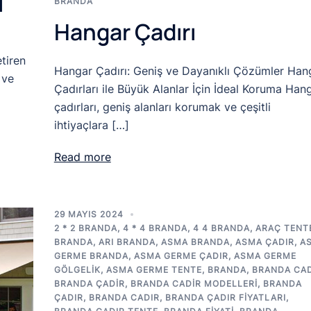
ı
BRANDA
Hangar Çadırı
tiren
Hangar Çadırı: Geniş ve Dayanıklı Çözümler Han
 ve
Çadırları ile Büyük Alanlar İçin İdeal Koruma Han
çadırları, geniş alanları korumak ve çeşitli
ihtiyaçlara […]
Read more
29 MAYIS 2024
2 * 2 BRANDA
,
4 * 4 BRANDA
,
4 4 BRANDA
,
ARAÇ TENT
BRANDA
,
ARI BRANDA
,
ASMA BRANDA
,
ASMA ÇADIR
,
A
GERME BRANDA
,
ASMA GERME ÇADIR
,
ASMA GERME
GÖLGELIK
,
ASMA GERME TENTE
,
BRANDA
,
BRANDA CAD
BRANDA ÇADIR
,
BRANDA CADIR MODELLERI
,
BRANDA
ÇADIR
,
BRANDA CADIR
,
BRANDA ÇADIR FIYATLARI
,