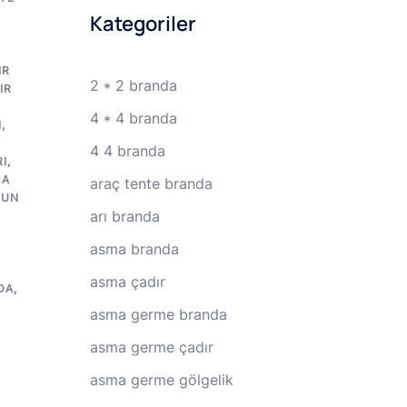
Kategoriler
IR
2 * 2 branda
IR
R
4 * 4 branda
I
,
4 4 branda
I
,
MA
araç tente branda
GUN
arı branda
asma branda
asma çadır
DA
,
asma germe branda
asma germe çadır
asma germe gölgelik