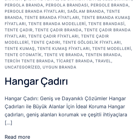
PERGOLA BRANDA
,
PERGOLA BRANDASI
,
PERGOLE BRANDA
,
PERGOLE BRANDA FIYATLARI
,
SAĞLAM BRANDA
,
TENTE
BRANDA
,
TENTE BRANDA FIYATLARI
,
TENTE BRANDA KUMAŞ
FIYATLARI
,
TENTE BRANDA MODELLERI
,
TENTE BRANDASI
,
TENTE ÇADIR
,
TENTE ÇADIR BRANDA
,
TENTE ÇADIR BRANDA
FIYATLARI
,
TENTE ÇADIR FIYATLARI
,
TENTE ÇADIR
MODELLERI
,
TENTE ÇADIRI
,
TENTE GÖLGELIK FIYATLARI
,
TENTE KUMAŞ
,
TENTE KUMAŞ FIYATLARI
,
TENTE MODELLERI
,
TENTE OTOMATIK
,
TENTE VE BRANDA
,
TENTEN BRANDA
,
TERCIH TENTE BRANDA
,
TICARET BRANDA
,
TRAVEL
,
UNCATEGORIZED
,
UYGUN BRANDA
Hangar Çadırı
Hangar Çadırı: Geniş ve Dayanıklı Çözümler Hangar
Çadırları ile Büyük Alanlar İçin İdeal Koruma Hangar
çadırları, geniş alanları korumak ve çeşitli ihtiyaçlara
[…]
Read more