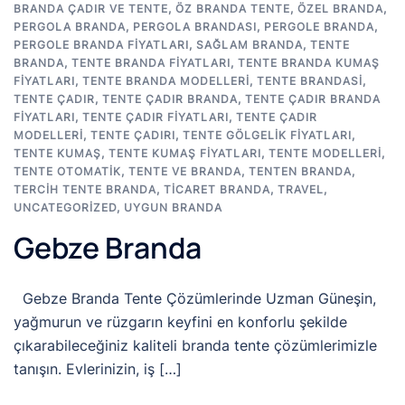
BRANDA ÇADIR VE TENTE
,
ÖZ BRANDA TENTE
,
ÖZEL BRANDA
,
PERGOLA BRANDA
,
PERGOLA BRANDASI
,
PERGOLE BRANDA
,
PERGOLE BRANDA FIYATLARI
,
SAĞLAM BRANDA
,
TENTE
BRANDA
,
TENTE BRANDA FIYATLARI
,
TENTE BRANDA KUMAŞ
FIYATLARI
,
TENTE BRANDA MODELLERI
,
TENTE BRANDASI
,
TENTE ÇADIR
,
TENTE ÇADIR BRANDA
,
TENTE ÇADIR BRANDA
FIYATLARI
,
TENTE ÇADIR FIYATLARI
,
TENTE ÇADIR
MODELLERI
,
TENTE ÇADIRI
,
TENTE GÖLGELIK FIYATLARI
,
TENTE KUMAŞ
,
TENTE KUMAŞ FIYATLARI
,
TENTE MODELLERI
,
TENTE OTOMATIK
,
TENTE VE BRANDA
,
TENTEN BRANDA
,
TERCIH TENTE BRANDA
,
TICARET BRANDA
,
TRAVEL
,
UNCATEGORIZED
,
UYGUN BRANDA
Gebze Branda
Gebze Branda Tente Çözümlerinde Uzman Güneşin,
yağmurun ve rüzgarın keyfini en konforlu şekilde
çıkarabileceğiniz kaliteli branda tente çözümlerimizle
tanışın. Evlerinizin, iş […]