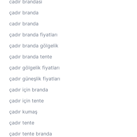
cadir brandasi
çadır branda
cadır branda
çadır branda fiyatları
çadır branda gölgelik
çadır branda tente
çadır gölgelik fiyatları
çadır güneşlik fiyatları
çadır için branda
çadır için tente
çadır kumaş
çadır tente
çadır tente branda