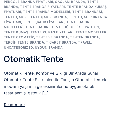
PERGOLE BRANDA FIYATLARI
,
SAĞLAM BRANDA
,
TENTE
BRANDA
,
TENTE BRANDA FIYATLARI
,
TENTE BRANDA KUMAŞ
FIYATLARI
,
TENTE BRANDA MODELLERI
,
TENTE BRANDASI
,
TENTE ÇADIR
,
TENTE ÇADIR BRANDA
,
TENTE ÇADIR BRANDA
FIYATLARI
,
TENTE ÇADIR FIYATLARI
,
TENTE ÇADIR
MODELLERI
,
TENTE ÇADIRI
,
TENTE GÖLGELIK FIYATLARI
,
TENTE KUMAŞ
,
TENTE KUMAŞ FIYATLARI
,
TENTE MODELLERI
,
TENTE OTOMATIK
,
TENTE VE BRANDA
,
TENTEN BRANDA
,
TERCIH TENTE BRANDA
,
TICARET BRANDA
,
TRAVEL
,
UNCATEGORIZED
,
UYGUN BRANDA
Otomatik Tente
Otomatik Tente: Konfor ve Şıklığı Bir Arada Sunar
Otomatik Tente Sistemleri ile Tanışın Otomatik tenteler,
modern yaşamın gereksinimlerine uygun olarak
tasarlanmış, estetik […]
Read more