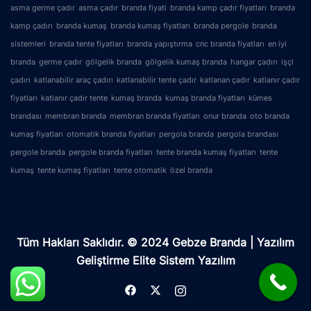
asma germe çadır
asma çadır
branda fiyati
branda kamp çadır fiyatları
branda
kamp çadırı
branda kumaş
branda kumaş fiyatları
branda pergole
branda
sistemleri
branda tente fiyatları
branda yapıştırma
cnc branda fiyatları
en iyi
branda
germe çadır
gölgelik branda
gölgelik kumaş branda
hangar çadırı
işçi
çadırı
katlanabilir araç çadırı
katlanabilir tente çadır
katlanan çadır
katlanır çadır
fiyatları
katlanır çadır tente
kumaş branda
kumaş branda fiyatları
kümes
brandası
membran branda
membran branda fiyatları
onur branda
oto branda
kumaş fiyatları
otomatik branda fiyatları
pergola branda
pergola brandası
pergole branda
pergole branda fiyatları
tente branda kumaş fiyatları
tente
kumaş
tente kumaş fiyatları
tente otomatik
özel branda
Tüm Hakları Saklıdır. © 2024
Gebze Branda
| Yazılım
Geliştirme
Elite Sistem Yazılım
https://facebook.com
https://twitter.com
https://instagram.com