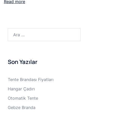
Read more
Arama:
Son Yazılar
Tente Brandası Fiyatları
Hangar Çadırı
Otomatik Tente
Gebze Branda