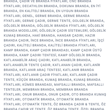
BRANDA
,
ÇADIR VE BRANDA FIYATLARI
,
CNC BRANDA
FIYATLARI
,
DECATHLON BRANDA
,
DOKUMA BRANDA
,
EN IYI
BRANDA
,
EN KALITELI BRANDA
,
EN UYGUN BRANDA
FIYATLARI
,
GENEL
,
GERME BRANDA
,
GERME BRANDA
FIYATLARI
,
GERME ÇADIR
,
GERME TENTE
,
GOLGELIK BRANDA
,
GÖLGELIK BRANDA
,
GÖLGELIK BRANDA FIYATLARI
,
GÖLGELIK
BRANDA MODELLERI
,
GÖLGELIK ÇADIR SISTEMLERI
,
GÖLGELIK
KUMAŞ BRANDA
,
HAKI BRANDA
,
HANGAR ÇADIRI
,
HAZIR
BRANDA ÇADIR
,
INCE BRANDA
,
INCE BRANDA FIYATLARI
,
IŞÇI
ÇADIRI
,
KALITELI BRANDA
,
KALITELI BRANDA FIYATLARI
,
KAMP BRANDA
,
KAMP ÇADIR BRANDASI
,
KAMP ÇADIR ÜSTÜ
BRANDA
,
KAMP ÇADIRI TENTESI
,
KAMP GÖLGELIK BRANDA
,
KATLANABILIR ARAÇ ÇADIRI
,
KATLANABILIR BRANDA
,
KATLANABILIR TENTE ÇADIR
,
KATLANAN ÇADIR
,
KATLANIR
BRANDA
,
KATLANIR ARAÇ TENTESI
,
KATLANIR BRANDA
FIYATLARI
,
KATLANIR ÇADIR FIYATLARI
,
KATLANIR ÇADIR
TENTE
,
KÜÇÜK BRANDA
,
KUMAŞ BRANDA
,
KUMAŞ BRANDA
FIYATLARI
,
KÜMES BRANDASI
,
MAFSALLI BRANDA
,
MAFSALLI
TENTELER
,
MEMBRAN BRANDA
,
MEMBRAN BRANDA
FIYATLARI
,
ONUR BRANDA
,
ONUR ÇADIR
,
OTO BRANDA KUMAŞ
FIYATLARI
,
OTOMATIK BRANDA
,
OTOMATIK BRANDA
FIYATLARI
,
OTOMATIK TENTE
,
ÖZ BRANDA ÇADIR & TENTE
,
ÖZ
BRANDA ÇADIR VE TENTE
,
ÖZ BRANDA TENTE
,
ÖZEL BRANDA
,