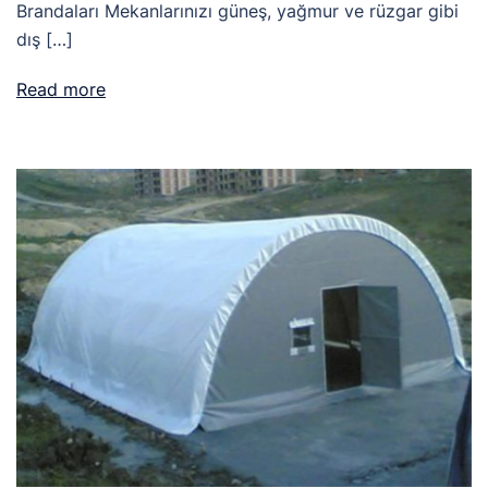
Brandaları Mekanlarınızı güneş, yağmur ve rüzgar gibi
dış […]
Read more