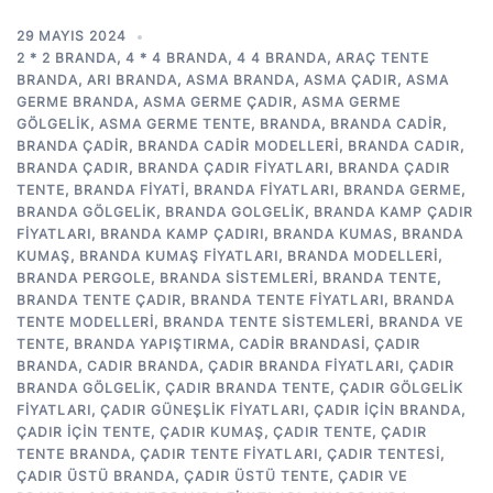
29 MAYIS 2024
2 * 2 BRANDA
,
4 * 4 BRANDA
,
4 4 BRANDA
,
ARAÇ TENTE
BRANDA
,
ARI BRANDA
,
ASMA BRANDA
,
ASMA ÇADIR
,
ASMA
GERME BRANDA
,
ASMA GERME ÇADIR
,
ASMA GERME
GÖLGELIK
,
ASMA GERME TENTE
,
BRANDA
,
BRANDA CADIR
,
BRANDA ÇADIR
,
BRANDA CADIR MODELLERI
,
BRANDA CADIR
,
BRANDA ÇADIR
,
BRANDA ÇADIR FIYATLARI
,
BRANDA ÇADIR
TENTE
,
BRANDA FIYATI
,
BRANDA FIYATLARI
,
BRANDA GERME
,
BRANDA GÖLGELIK
,
BRANDA GOLGELIK
,
BRANDA KAMP ÇADIR
FIYATLARI
,
BRANDA KAMP ÇADIRI
,
BRANDA KUMAS
,
BRANDA
KUMAŞ
,
BRANDA KUMAŞ FIYATLARI
,
BRANDA MODELLERI
,
BRANDA PERGOLE
,
BRANDA SISTEMLERI
,
BRANDA TENTE
,
BRANDA TENTE ÇADIR
,
BRANDA TENTE FIYATLARI
,
BRANDA
TENTE MODELLERI
,
BRANDA TENTE SISTEMLERI
,
BRANDA VE
TENTE
,
BRANDA YAPIŞTIRMA
,
CADIR BRANDASI
,
ÇADIR
BRANDA
,
CADIR BRANDA
,
ÇADIR BRANDA FIYATLARI
,
ÇADIR
BRANDA GÖLGELIK
,
ÇADIR BRANDA TENTE
,
ÇADIR GÖLGELIK
FIYATLARI
,
ÇADIR GÜNEŞLIK FIYATLARI
,
ÇADIR IÇIN BRANDA
,
ÇADIR IÇIN TENTE
,
ÇADIR KUMAŞ
,
ÇADIR TENTE
,
ÇADIR
TENTE BRANDA
,
ÇADIR TENTE FIYATLARI
,
ÇADIR TENTESI
,
ÇADIR ÜSTÜ BRANDA
,
ÇADIR ÜSTÜ TENTE
,
ÇADIR VE