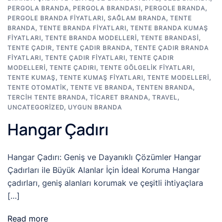
PERGOLA BRANDA
,
PERGOLA BRANDASI
,
PERGOLE BRANDA
,
PERGOLE BRANDA FIYATLARI
,
SAĞLAM BRANDA
,
TENTE
BRANDA
,
TENTE BRANDA FIYATLARI
,
TENTE BRANDA KUMAŞ
FIYATLARI
,
TENTE BRANDA MODELLERI
,
TENTE BRANDASI
,
TENTE ÇADIR
,
TENTE ÇADIR BRANDA
,
TENTE ÇADIR BRANDA
FIYATLARI
,
TENTE ÇADIR FIYATLARI
,
TENTE ÇADIR
MODELLERI
,
TENTE ÇADIRI
,
TENTE GÖLGELIK FIYATLARI
,
TENTE KUMAŞ
,
TENTE KUMAŞ FIYATLARI
,
TENTE MODELLERI
,
TENTE OTOMATIK
,
TENTE VE BRANDA
,
TENTEN BRANDA
,
TERCIH TENTE BRANDA
,
TICARET BRANDA
,
TRAVEL
,
UNCATEGORIZED
,
UYGUN BRANDA
Hangar Çadırı
Hangar Çadırı: Geniş ve Dayanıklı Çözümler Hangar
Çadırları ile Büyük Alanlar İçin İdeal Koruma Hangar
çadırları, geniş alanları korumak ve çeşitli ihtiyaçlara
[…]
Read more