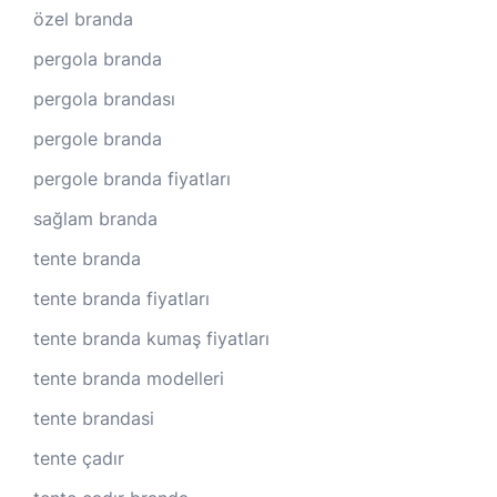
özel branda
pergola branda
pergola brandası
pergole branda
pergole branda fiyatları
sağlam branda
tente branda
tente branda fiyatları
tente branda kumaş fiyatları
tente branda modelleri
tente brandasi
tente çadır