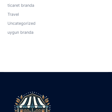
ticaret branda
Travel
Uncategorized
uygun branda