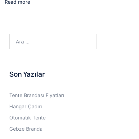
Read more
Arama:
Son Yazılar
Tente Brandası Fiyatları
Hangar Çadırı
Otomatik Tente
Gebze Branda