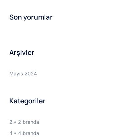
Son yorumlar
Arşivler
Mayıs 2024
Kategoriler
2 * 2 branda
4 * 4 branda