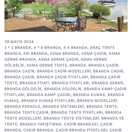
29 MAYIS 2024
2 * 2 BRANDA
,
4 * 4 BRANDA
,
4 4 BRANDA
,
ARAÇ TENTE
BRANDA
,
ARI BRANDA
,
ASMA BRANDA
,
ASMA ÇADIR
,
ASMA
GERME BRANDA
,
ASMA GERME ÇADIR
,
ASMA GERME
GÖLGELIK
,
ASMA GERME TENTE
,
BRANDA
,
BRANDA ÇADIR
,
BRANDA CADIR
,
BRANDA CADIR MODELLERI
,
BRANDA CADIR
,
BRANDA ÇADIR
,
BRANDA ÇADIR FIYATLARI
,
BRANDA ÇADIR
TENTE
,
BRANDA FIYATI
,
BRANDA FIYATLARI
,
BRANDA GERME
,
BRANDA GÖLGELIK
,
BRANDA GOLGELIK
,
BRANDA KAMP ÇADIR
FIYATLARI
,
BRANDA KAMP ÇADIRI
,
BRANDA KUMAS
,
BRANDA
KUMAŞ
,
BRANDA KUMAŞ FIYATLARI
,
BRANDA MODELLERI
,
BRANDA PERGOLE
,
BRANDA SISTEMLERI
,
BRANDA TENTE
,
BRANDA TENTE ÇADIR
,
BRANDA TENTE FIYATLARI
,
BRANDA
TENTE MODELLERI
,
BRANDA TENTE SISTEMLERI
,
BRANDA VE
TENTE
,
BRANDA YAPIŞTIRMA
,
CADIR BRANDASI
,
ÇADIR
BRANDA
,
CADIR BRANDA
,
ÇADIR BRANDA FIYATLARI
,
ÇADIR