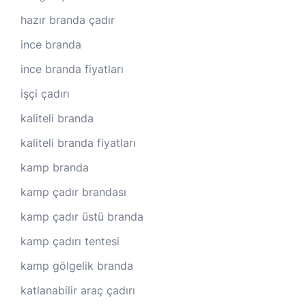
hazır branda çadır
ince branda
ince branda fiyatları
işçi çadırı
kaliteli branda
kaliteli branda fiyatları
kamp branda
kamp çadır brandası
kamp çadır üstü branda
kamp çadırı tentesi
kamp gölgelik branda
katlanabilir araç çadırı