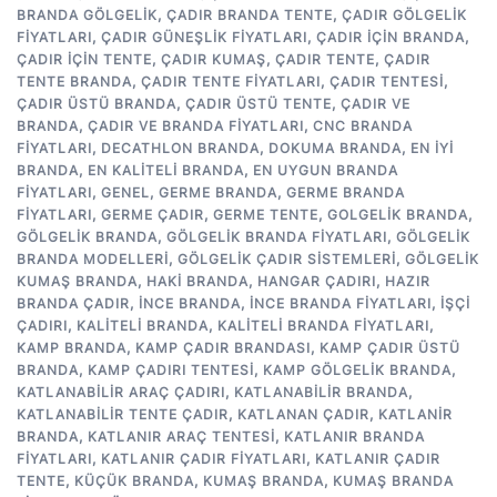
BRANDA GÖLGELIK
,
ÇADIR BRANDA TENTE
,
ÇADIR GÖLGELIK
FIYATLARI
,
ÇADIR GÜNEŞLIK FIYATLARI
,
ÇADIR IÇIN BRANDA
,
ÇADIR IÇIN TENTE
,
ÇADIR KUMAŞ
,
ÇADIR TENTE
,
ÇADIR
TENTE BRANDA
,
ÇADIR TENTE FIYATLARI
,
ÇADIR TENTESI
,
ÇADIR ÜSTÜ BRANDA
,
ÇADIR ÜSTÜ TENTE
,
ÇADIR VE
BRANDA
,
ÇADIR VE BRANDA FIYATLARI
,
CNC BRANDA
FIYATLARI
,
DECATHLON BRANDA
,
DOKUMA BRANDA
,
EN IYI
BRANDA
,
EN KALITELI BRANDA
,
EN UYGUN BRANDA
FIYATLARI
,
GENEL
,
GERME BRANDA
,
GERME BRANDA
FIYATLARI
,
GERME ÇADIR
,
GERME TENTE
,
GOLGELIK BRANDA
,
GÖLGELIK BRANDA
,
GÖLGELIK BRANDA FIYATLARI
,
GÖLGELIK
BRANDA MODELLERI
,
GÖLGELIK ÇADIR SISTEMLERI
,
GÖLGELIK
KUMAŞ BRANDA
,
HAKI BRANDA
,
HANGAR ÇADIRI
,
HAZIR
BRANDA ÇADIR
,
INCE BRANDA
,
INCE BRANDA FIYATLARI
,
IŞÇI
ÇADIRI
,
KALITELI BRANDA
,
KALITELI BRANDA FIYATLARI
,
KAMP BRANDA
,
KAMP ÇADIR BRANDASI
,
KAMP ÇADIR ÜSTÜ
BRANDA
,
KAMP ÇADIRI TENTESI
,
KAMP GÖLGELIK BRANDA
,
KATLANABILIR ARAÇ ÇADIRI
,
KATLANABILIR BRANDA
,
KATLANABILIR TENTE ÇADIR
,
KATLANAN ÇADIR
,
KATLANIR
BRANDA
,
KATLANIR ARAÇ TENTESI
,
KATLANIR BRANDA
FIYATLARI
,
KATLANIR ÇADIR FIYATLARI
,
KATLANIR ÇADIR
TENTE
,
KÜÇÜK BRANDA
,
KUMAŞ BRANDA
,
KUMAŞ BRANDA