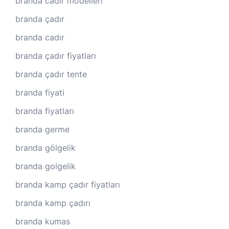
branda cadir modelleri
branda çadır
branda cadır
branda çadır fiyatları
branda çadır tente
branda fiyati
branda fiyatları
branda germe
branda gölgelik
branda golgelik
branda kamp çadır fiyatları
branda kamp çadırı
branda kumas